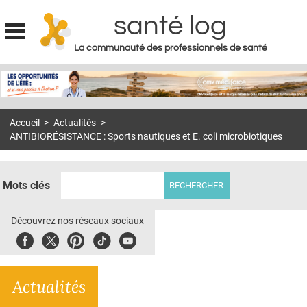
santé log
La communauté des professionnels de santé
Jump to navigation
MON COMPTE
ABONNEMENT
Accueil
>
Actualités
>
S'ABONNER À LA REVUE SOIN À DOMICILE
ANTIBIORÉSISTANCE : Sports nautiques et E. coli microbiotiques
ACTUS
DOSSIERS
Mots clés
RÉSEAUX
Découvrez nos réseaux sociaux
E-REVUE SAD
Facebook
Twitter
Pinterest
Tiktok
Youbute
THÉMA
Actualités
L'APP