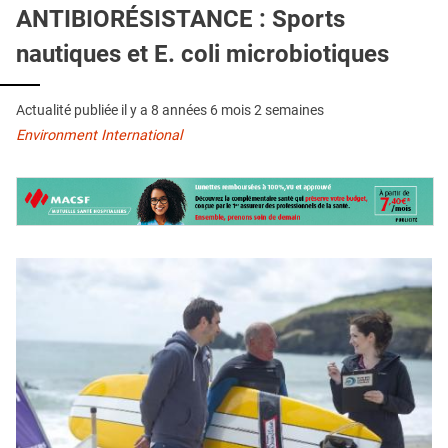
QUI SOMMES-NOUS ?
ANTIBIORÉSISTANCE : Sports
nautiques et E. coli microbiotiques
PUBLICITÉ
CONDITIONS GÉNÉRALES
Actualité publiée il y a
8 années 6 mois 2 semaines
CONTACT
Environment International
CRÉDITS