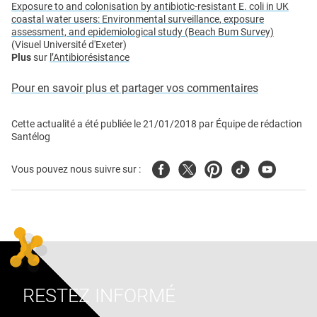
Exposure to and colonisation by antibiotic-resistant E. coli in UK
coastal water users: Environmental surveillance, exposure
assessment, and epidemiological study (Beach Bum Survey)
(Visuel Université d'Exeter)
Plus
sur
l’Antibiorésistance
Pour en savoir plus et partager vos commentaires
Cette actualité a été publiée le
21/01/2018
par
Équipe de rédaction
Santélog
Facebook
Twitter
Pinterest
Tiktok
Youtube
Vous pouvez nous suivre sur :
RESTEZ INFORMÉ