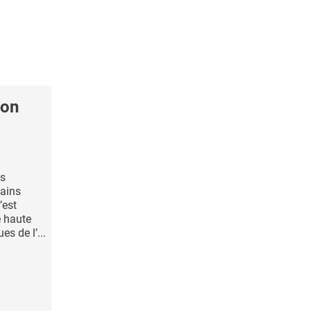
ion
es
ains
’est
e haute
es de l’...