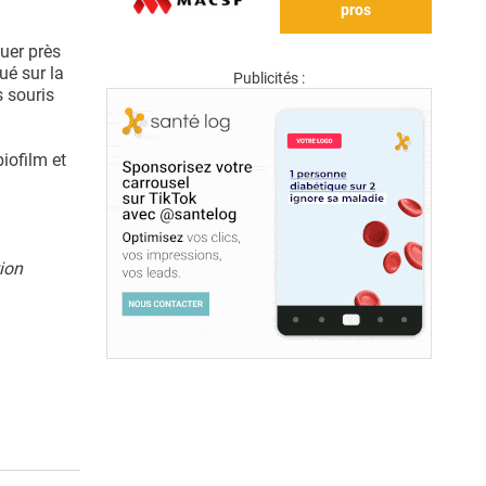
pros
luer près
ué sur la
Publicités :
s souris
iofilm et
ion