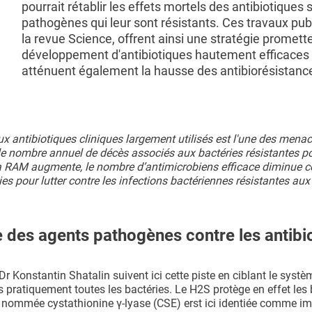
pourrait rétablir les effets mortels des antibiotiques s
pathogènes qui leur sont résistants. Ces travaux pub
la revue Science, offrent ainsi une stratégie promet
développement d'antibiotiques hautement efficaces 
atténuent également la hausse des antibiorésistanc
ux antibiotiques cliniques largement utilisés est l'une des menac
le nombre annuel de décès associés aux bactéries résistantes po
 la RAM augmente, le nombre d’antimicrobiens efficace diminue c
ies pour lutter contre les infections bactériennes résistantes aux
 des agents pathogènes contre les antibi
r Konstantin Shatalin suivent ici cette piste en ciblant le systè
 pratiquement toutes les bactéries. Le H2S protège en effet les 
e, nommée cystathionine γ-lyase (CSE) erst ici identiée comme i