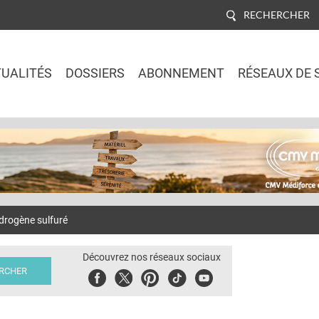
RECHERCHER
UALITÉS
DOSSIERS
ABONNEMENT
RÉSEAUX DE 
Jump to navigation
drogène sulfuré
Découvrez nos réseaux sociaux
Facebook
Twitter
Pinterest
Tiktok
Youbute