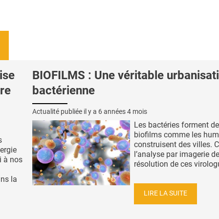
ise
BIOFILMS : Une véritable urbanisat
re
bactérienne
Actualité publiée il y a
6 années 4 mois
Les bactéries forment d
biofilms comme les hum
s
construisent des villes. C
ergie
l’analyse par imagerie d
i à nos
résolution de ces virologu
ns la
LIRE LA SUITE