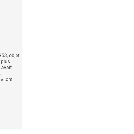
G53, objet
 plus
 avait
«
 » lors