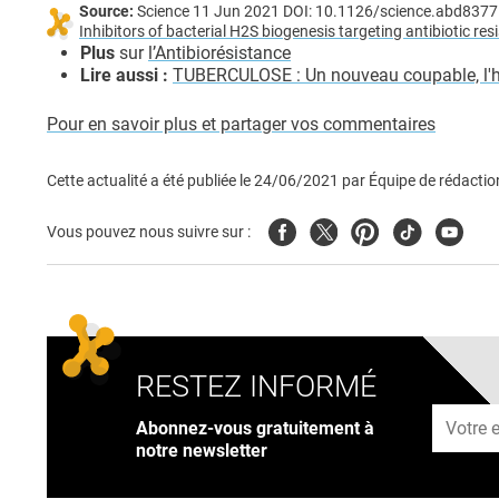
Source:
Science 11 Jun 2021 DOI: 10.1126/science.abd8377
Inhibitors of bacterial H2S biogenesis targeting antibiotic re
Plus
sur
l’Antibiorésistance
Lire aussi :
TUBERCULOSE : Un nouveau coupable, l'h
Pour en savoir plus et partager vos commentaires
Cette actualité a été publiée le
24/06/2021
par
Équipe de rédactio
Facebook
Twitter
Pinterest
Tiktok
Youtub
Vous pouvez nous suivre sur :
RESTEZ INFORMÉ
Adresse
Abonnez-vous gratuitement à
notre newsletter