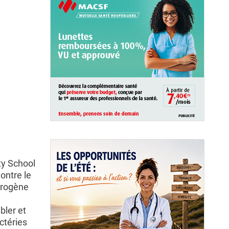
ty School
ontre le
ydrogène
bler et
ctéries