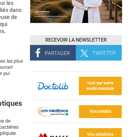
ur les
liés dans
teuse de
qui
es.
RECEVOIR LA NEWSLETTER
es les plus
urrait
e qui
tout sur votre
santé mentale
otiques
Vos crédits
me de
bactéries
mpliquée
Vos solutions