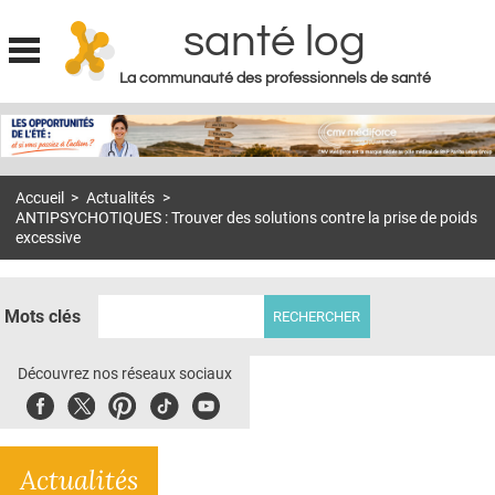
santé log
La communauté des professionnels de santé
Jump to navigation
MON COMPTE
ABONNEMENT
Accueil
>
Actualités
>
S'ABONNER À LA REVUE SOIN À DOMICILE
ANTIPSYCHOTIQUES : Trouver des solutions contre la prise de poids
excessive
ACTUS
DOSSIERS
Mots clés
RÉSEAUX
Découvrez nos réseaux sociaux
E-REVUE SAD
Facebook
Twitter
Pinterest
Tiktok
Youbute
THÉMA
L'APP
Actualités