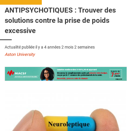
QUI SOMMES-NOUS ?
ANTIPSYCHOTIQUES : Trouver des
PUBLICITÉ
solutions contre la prise de poids
CONDITIONS GÉNÉRALES
excessive
CONTACT
Actualité publiée il y a
4 années 2 mois 2 semaines
CRÉDITS
Aston University