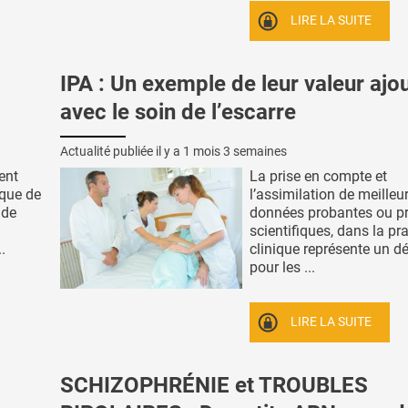
LIRE LA SUITE
IPA : Un exemple de leur valeur ajo
avec le soin de l’escarre
Actualité publiée il y a
1 mois 3 semaines
ent
La prise en compte et
sque de
l’assimilation de meilleu
ude
données probantes ou p
scientifiques, dans la pr
..
clinique représente un d
pour les ...
LIRE LA SUITE
SCHIZOPHRÉNIE et TROUBLES