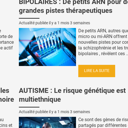
BIPOLAIRES : De petits ARN pour d
grandes pistes thérapeutiques
Actualité publiée il y a
1 mois 3 semaines
e
De petits ARN, autres qu
orte de
micro ou mi-ARN offrent
ortance
nouvelles pistes pour c
e actif
la schizophrénie et les t
bipolaires , révèlent ces ..
LIRE LA SUITE
les
AUTISME : Le risque génétique est
moire
multiethnique
Actualité publiée il y a
1 mois 3 semaines
au
Ce sont des gènes de ri
cins et
partagés par différentes 