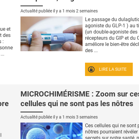
Actualité publiée il y a
1 mois 2 semaines
Le passage du dulagluti
agoniste du GLP-1 ) au t
ue et
(un double-agoniste des
t des
récepteurs du GIP et du 
 :
améliore le bien-être décl
isonne
des ...
...
LIRE LA SUITE
MICROCHIMÉRISME : Zoom sur ce
ore
cellules qui ne sont pas les nôtres
Actualité publiée il y a
1 mois 3 semaines
Ces cellules qui ne sont 
nôtres pourraient révéler
l
secrets sur notre santé, 