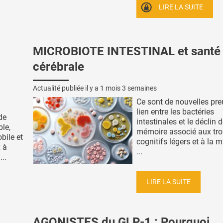
LIRE LA SUITE
MICROBIOTE INTESTINAL et santé
cérébrale
Actualité publiée il y a
1 mois 3 semaines
Ce sont de nouvelles pr
lien entre les bactéries
de
intestinales et le déclin d
ble,
mémoire associé aux tro
bile et
cognitifs légers et à la m
 à
...
..
LIRE LA SUITE
AGONISTES du GLP-1 : Pourquoi