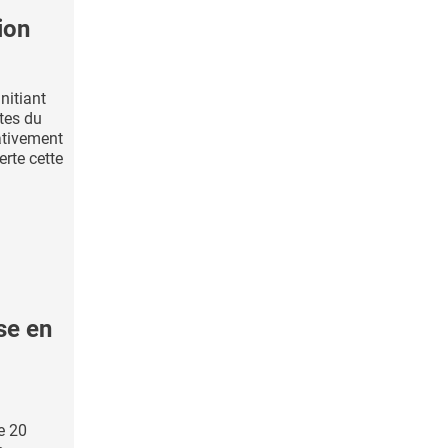
ion
nitiant
tes du
ativement
erte cette
se en
e 20