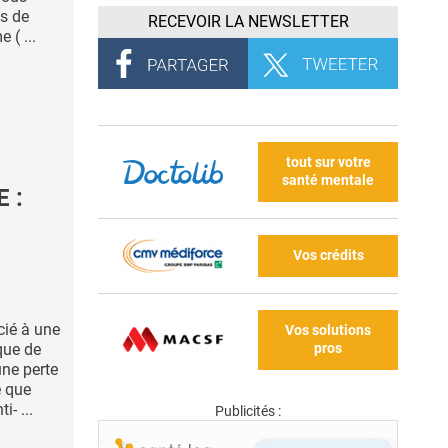
es de
RECEVOIR LA NEWSLETTER
 ( ...
tout sur votre
santé mentale
 :
Vos crédits
cié à une
Vos solutions
pros
que de
une perte
e que
- ...
Publicités :