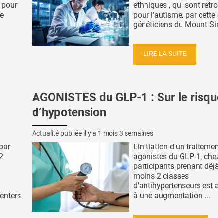
 pour
ethniques , qui sont retr
le
pour l’autisme, par cette
généticiens du Mount Sina
LIRE LA SUITE
AGONISTES du GLP-1 : Sur le risqu
d’hypotension
Actualité publiée il y a
1 mois 3 semaines
par
L'initiation d'un traiteme
2
agonistes du GLP-1, che
participants prenant déj
moins 2 classes
d'antihypertenseurs est 
enters
à une augmentation ...