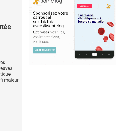
utée
res
reuves
atique
éfi majeur