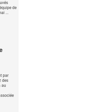
ouvés
 équipe de
i ...
e
nt par
z des
à au
associée