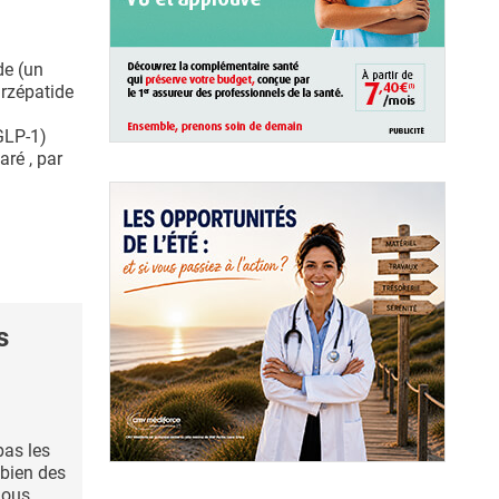
de (un
irzépatide
GLP-1)
aré , par
s
pas les
 bien des
nous