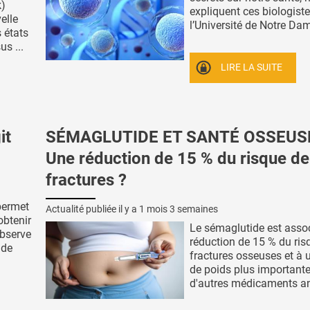
k)
expliquent ces biologist
elle
l’Université de Notre Dame
s états
s ...
LIRE LA SUITE
it
SÉMAGLUTIDE ET SANTÉ OSSEUSE
Une réduction de 15 % du risque de
fractures ?
permet
Actualité publiée il y a
1 mois 3 semaines
obtenir
Le sémaglutide est asso
observe
réduction de 15 % du ris
 de
fractures osseuses et à 
de poids plus important
d'autres médicaments anti