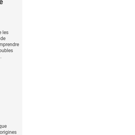
e
e les
 de
omprendre
roubles
.
sque
origines