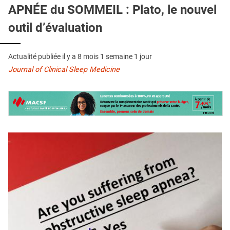
QUI SOMMES-NOUS ?
APNÉE du SOMMEIL : Plato, le nouvel
outil d’évaluation
PUBLICITÉ
CONDITIONS GÉNÉRALES
Actualité publiée il y a
8 mois 1 semaine 1 jour
CONTACT
Journal of Clinical Sleep Medicine
CRÉDITS