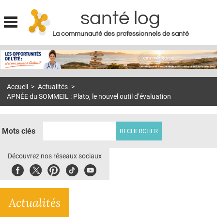
santé log
La communauté des professionnels de santé
Jump to navigation
MON COMPTE
ABONNEMENT
Accueil
>
Actualités
>
S'ABONNER À LA REVUE SOIN À DOMICILE
APNÉE du SOMMEIL : Plato, le nouvel outil d’évaluation
ACTUS
DOSSIERS
Mots clés
RÉSEAUX
Découvrez nos réseaux sociaux
E-REVUE SAD
Facebook
Twitter
Pinterest
Tiktok
Youbute
THÉMA
Actualités
L'APP