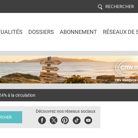
RECHERCHER
UALITÉS
DOSSIERS
ABONNEMENT
RÉSEAUX DE 
Jump to navigation
24% à la circulation
Découvrez nos réseaux sociaux
Facebook
Twitter
Pinterest
Tiktok
Youbute