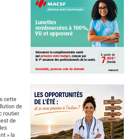
s cette
llution de
c routier.
uest de
les
nt » la