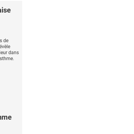
aise
es de
évèle
rieur dans
asthme.
thme