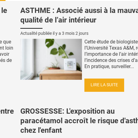
le
ASTHME : Associé aussi à la mauv
qualité de l’air intérieur
Actualité publiée il y a
3 mois 2 jours
e que
Cette étude de biologist
nt loin
l’Université Texas A&M, r
avoir
l’importance de l’air inté
sés de
l’incidence des crises d’
En pratique, surveiller...
LIRE LA SUITE
ntre
GROSSESSE: L'exposition au
paracétamol accroît le risque d'as
chez l'enfant