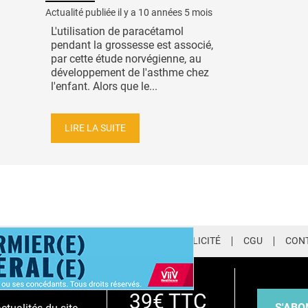
Actualité publiée il y a
10 années 5 mois
L'utilisation de paracétamol
pendant la grossesse est associé,
par cette étude norvégienne, au
développement de l'asthme chez
l'enfant. Alors que le...
LIRE LA SUITE
LETTER
QUI SOMMES-NOUS ?
PUBLICITÉ
CGU
CON
EMIUM
39€ TTC
S'ABO