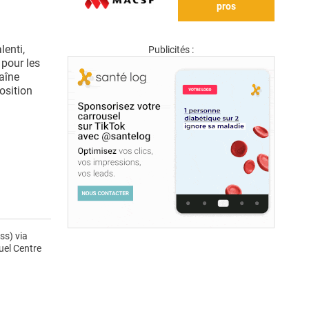
pros
lenti,
Publicités :
 pour les
haîne
osition
ss) via
uel Centre