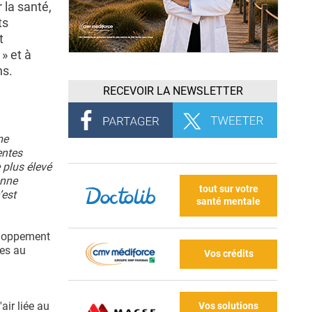
 la santé,
ts
t
» et à
ns.
RECEVOIR LA NEWSLETTER
me
entes
 plus élevé
enne
tout sur votre
’est
santé mentale
veloppement
ées au
Vos crédits
air liée au
Vos solutions