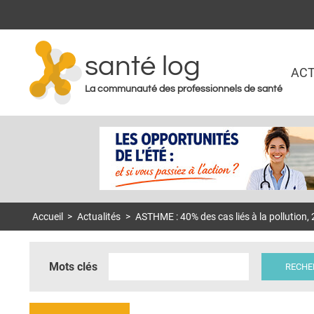
santé log
ACT
La communauté des professionnels de santé
Accueil
>
Actualités
>
ASTHME : 40% des cas liés à la pollution, 
Mots clés