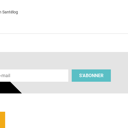
n Santélog
e
 e-mail
S'ABONNER