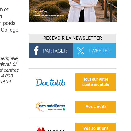
n et
on
n poids
n College
RECEVOIR LA NEWSLETTER
ent, elle
bral. Si
t centres
e 4.000
tout sur votre
effet.
santé mentale
Vos crédits
Vos solutions