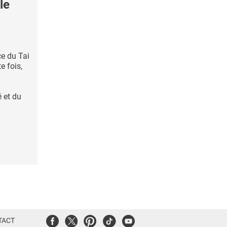
le
e du Tai
e fois,
é et du
Facebook
Twitter
Pinterest
Tiktok
Youtube
TACT