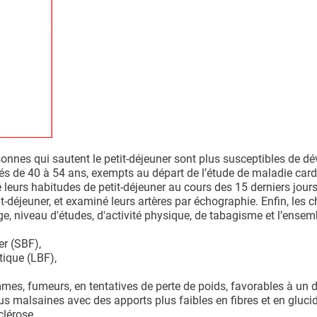
rsonnes qui sautent le petit-déjeuner sont plus susceptibles de d
gés de 40 à 54 ans, exempts au départ de l’étude de maladie car
 leurs habitudes de petit-déjeuner au cours des 15 derniers jours
t-déjeuner, et examiné leurs artères par échographie. Enfin, les 
e, niveau d'études, d'activité physique, de tabagisme et l’ensem
er (SBF),
tique (LBF),
mmes, fumeurs, en tentatives de perte de poids, favorables à un 
us malsaines avec des apports plus faibles en fibres et en gluci
clérose.