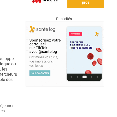
pros
Publicités :
évelopper
diaque ou
, les
chercheurs
ble des
déjeuner
des.