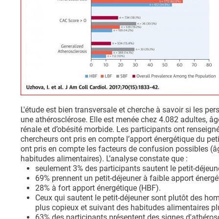
L'étude est bien transversale et cherche à savoir si les pe
une athérosclérose. Elle est menée chez 4.082 adultes, â
rénale et d’obésité morbide. Les participants ont renseigné
chercheurs ont pris en compte l’apport énergétique du peti
ont pris en compte les facteurs de confusion possibles (âg
habitudes alimentaires). L’analyse constate que :
seulement 3% des participants sautent le petit-déjeun
69% prennent un petit-déjeuner à faible apport énergé
28% à fort apport énergétique (HBF).
Ceux qui sautent le petit-déjeuner sont plutôt des ho
plus copieux et suivant des habitudes alimentaires pl
63% des participants présentent des signes d'athéros