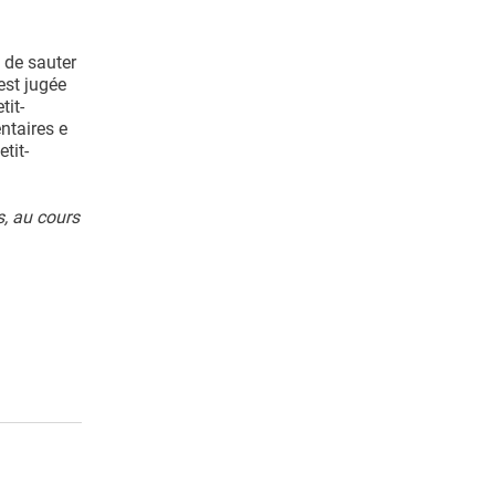
t de sauter
est jugée
tit-
ntaires e
tit-
s, au cours