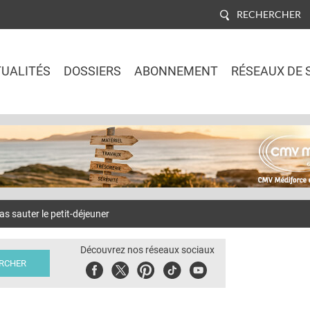
RECHERCHER
UALITÉS
DOSSIERS
ABONNEMENT
RÉSEAUX DE 
Jump to navigation
 sauter le petit-déjeuner
Découvrez nos réseaux sociaux
Facebook
Twitter
Pinterest
Tiktok
Youbute