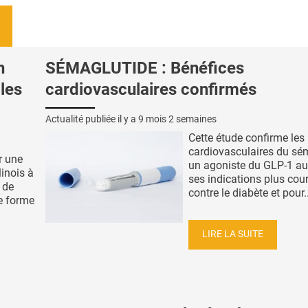
n
SÉMAGLUTIDE : Bénéfices
cles
cardiovasculaires confirmés
Actualité publiée il y a
9 mois 2 semaines
Cette étude confirme les 
cardiovasculaires du sé
r une
un agoniste du GLP-1 au
linois à
ses indications plus cou
 de
contre le diabète et pour..
te forme
LIRE LA SUITE