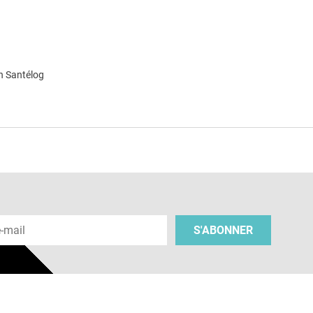
n Santélog
e
 e-mail
S'ABONNER