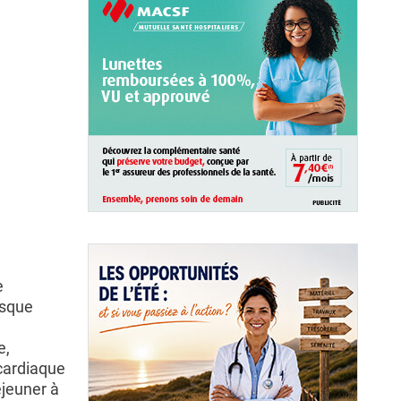
e
isque
e,
cardiaque
éjeuner à