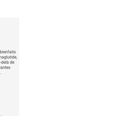
bienfaits
maglutide,
-delà de
rantes
.