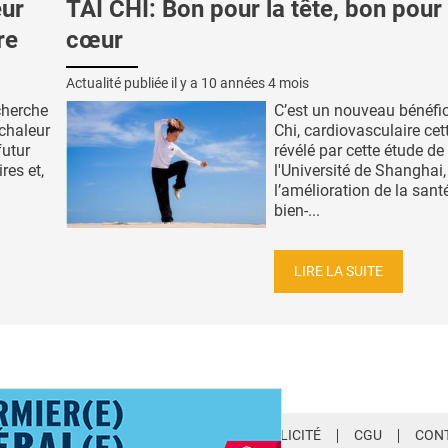
ur
TAI CHI: Bon pour la tête, bon pour 
re
cœur
Actualité publiée il y a
10 années 4 mois
cherche
C’est un nouveau bénéfic
 chaleur
Chi, cardiovasculaire cett
futur
révélé par cette étude de
res et,
l'Université de Shanghai,
l’amélioration de la sant
bien-...
LIRE LA SUITE
LETTER
QUI SOMMES-NOUS ?
PUBLICITÉ
CGU
CON