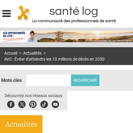
santé log
La communauté des professionnels de santé
Jump to navigation
MON COMPTE
ABONNEMENT
Accueil
>
Actualités
>
S'ABONNER À LA REVUE SOIN À DOMICILE
AVC : Éviter d'atteindre les 10 millions de décès en 2050
ACTUS
DOSSIERS
Mots clés
RÉSEAUX
Découvrez nos réseaux sociaux
E-REVUE SAD
Facebook
Twitter
Pinterest
Tiktok
Youbute
THÉMA
Actualités
L'APP