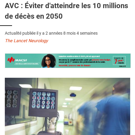
QUI SOMMES-NOUS ?
AVC : Éviter d'atteindre les 10 millions
de décès en 2050
PUBLICITÉ
CONDITIONS GÉNÉRALES
Actualité publiée il y a
2 années 8 mois 4 semaines
CONTACT
The Lancet Neurology
CRÉDITS