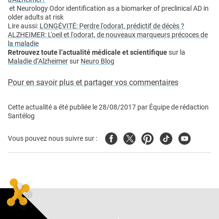
et Neurology Odor identification as a biomarker of preclinical AD in
older adults at risk
Lire aussi:
LONGÉVITÉ: Perdre l'odorat, prédictif de décès ?
ALZHEIMER: L'oeil et l'odorat, de nouveaux marqueurs précoces de
la maladie
Retrouvez toute l’actualité médicale et scientifique
sur la
Maladie d’Alzheimer
sur
Neuro Blog
Pour en savoir plus et partager vos commentaires
Cette actualité a été publiée le
28/08/2017
par
Équipe de rédaction
Santélog
Facebook
Twitter
Pinterest
Tiktok
Youtube
Vous pouvez nous suivre sur :