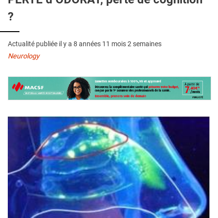
QUI SOMMES-NOUS ?
?
PUBLICITÉ
CONDITIONS GÉNÉRALES
Actualité publiée il y a
8 années 11 mois 2 semaines
Neurology
CONTACT
CRÉDITS