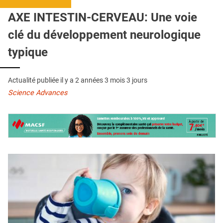
QUI SOMMES-NOUS ?
AXE INTESTIN-CERVEAU: Une voie
PUBLICITÉ
clé du développement neurologique
CONDITIONS GÉNÉRALES
typique
CONTACT
Actualité publiée il y a
2 années 3 mois 3 jours
CRÉDITS
Science Advances