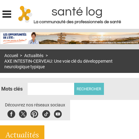
santé log
La communauté des professionnels de santé
Jump to navigation
MON COMPTE
ABONNEMENT
Accueil
>
Actualités
>
S'ABONNER À LA REVUE SOIN À DOMICILE
AXE INTESTIN-CERVEAU: Une voie clé du développement
neurologique typique
ACTUS
DOSSIERS
Mots clés
RÉSEAUX
Découvrez nos réseaux sociaux
E-REVUE SAD
Facebook
Twitter
Pinterest
Tiktok
Youbute
THÉMA
L'APP
Actualités