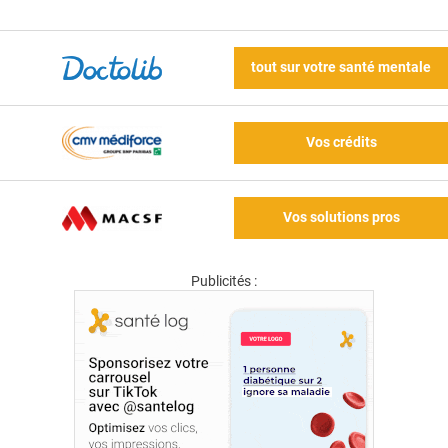
tout sur votre santé mentale
Vos crédits
Vos solutions pros
Publicités :