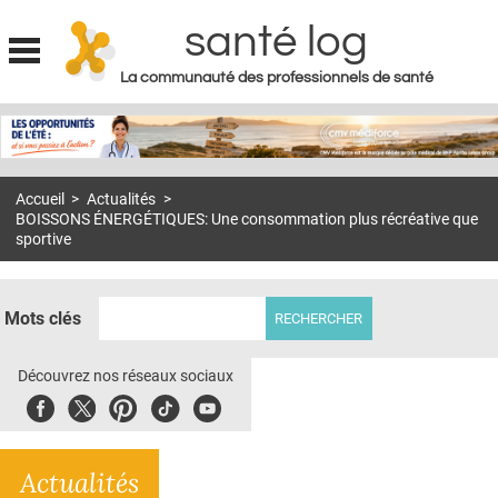
santé log
La communauté des professionnels de santé
Jump to navigation
MON COMPTE
ABONNEMENT
Accueil
>
Actualités
>
S'ABONNER À LA REVUE SOIN À DOMICILE
BOISSONS ÉNERGÉTIQUES: Une consommation plus récréative que
sportive
ACTUS
DOSSIERS
Mots clés
RÉSEAUX
Découvrez nos réseaux sociaux
E-REVUE SAD
Facebook
Twitter
Pinterest
Tiktok
Youbute
THÉMA
L'APP
Actualités