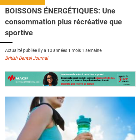
QUI SOMMES-NOUS ?
BOISSONS ÉNERGÉTIQUES: Une
PUBLICITÉ
consommation plus récréative que
CONDITIONS GÉNÉRALES
sportive
CONTACT
Actualité publiée il y a
10 années 1 mois 1 semaine
CRÉDITS
British Dental Journal