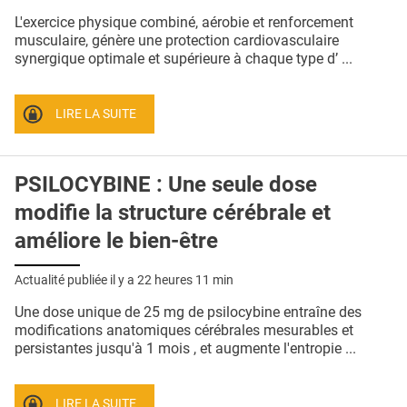
QUI SOMMES-NOUS ?
L'exercice physique combiné, aérobie et renforcement
musculaire, génère une protection cardiovasculaire
PUBLICITÉ
synergique optimale et supérieure à chaque type d’ ...
CONDITIONS GÉNÉRALES
LIRE LA SUITE
CONTACT
CRÉDITS
PSILOCYBINE : Une seule dose
modifie la structure cérébrale et
améliore le bien-être
Actualité publiée il y a
22 heures 11 min
Une dose unique de 25 mg de psilocybine entraîne des
modifications anatomiques cérébrales mesurables et
persistantes jusqu'à 1 mois , et augmente l'entropie ...
LIRE LA SUITE