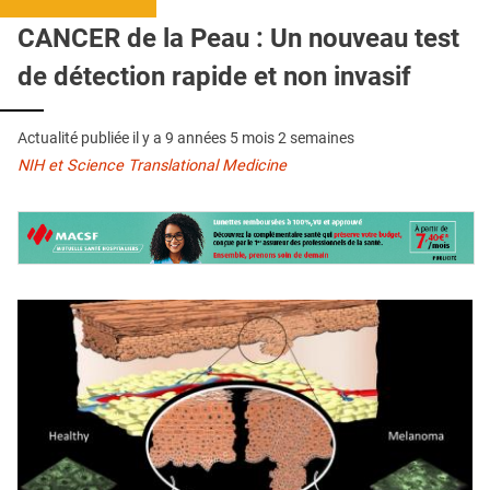
QUI SOMMES-NOUS ?
CANCER de la Peau : Un nouveau test
PUBLICITÉ
de détection rapide et non invasif
CONDITIONS GÉNÉRALES
Actualité publiée il y a
9 années 5 mois 2 semaines
CONTACT
NIH et Science Translational Medicine
CRÉDITS