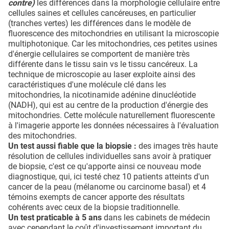
contre)
les différences dans la morphologie cellulaire entre
cellules saines et cellules cancéreuses, en particulier
(tranches vertes) les différences dans le modèle de
fluorescence des mitochondries en utilisant la microscopie
multiphotonique. Car les mitochondries, ces petites usines
d'énergie cellulaires se comportent de manière très
différente dans le tissu sain vs le tissu cancéreux. La
technique de microscopie au laser exploite ainsi des
caractéristiques d'une molécule clé dans les
mitochondries, la nicotinamide adénine dinucléotide
(NADH), qui est au centre de la production d'énergie des
mitochondries. Cette molécule naturellement fluorescente
à l'imagerie apporte les données nécessaires à l'évaluation
des mitochondries.
Un test aussi fiable que la biopsie :
des images très haute
résolution de cellules individuelles sans avoir à pratiquer
de biopsie, c'est ce qu'apporte ainsi ce nouveau mode
diagnostique, qui, ici testé chez 10 patients atteints d'un
cancer de la peau (mélanome ou carcinome basal) et 4
témoins exempts de cancer apporte des résultats
cohérents avec ceux de la biopsie traditionnelle.
Un test praticable à 5 ans
dans les cabinets de médecin
avec cependant le coût d'investissement important du