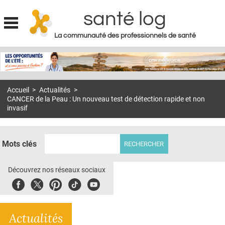
santé log
La communauté des professionnels de santé
Jump to navigation
MON COMPTE
ABONNEMENT
Accueil
>
Actualités
>
S'ABONNER À LA REVUE SOIN À DOMICILE
CANCER de la Peau : Un nouveau test de détection rapide et non
invasif
ACTUS
DOSSIERS
Mots clés
RÉSEAUX
Découvrez nos réseaux sociaux
E-REVUE SAD
Facebook
Twitter
Pinterest
Tiktok
Youbute
THÉMA
L'APP
Actualités