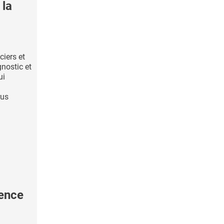
 la
ciers et
gnostic et
ui
rus
ence