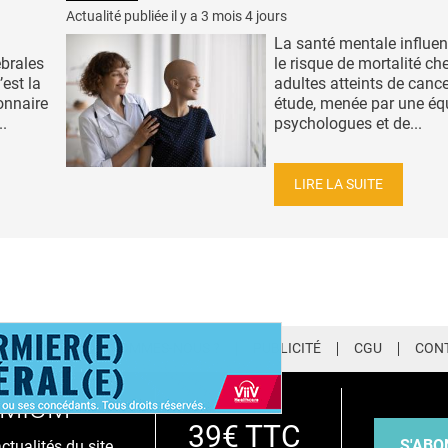
Actualité publiée il y a
3 mois 4 jours
La santé mentale influenc
ébrales
le risque de mortalité ch
’est la
adultes atteints de cance
onnaire
étude, menée par une éq
..
psychologues et de...
LIRE LA SUITE
LETTER
QUI SOMMES-NOUS ?
PUBLICITÉ
CGU
CON
EMIUM
39€ TTC
S'ABO
tualités du site