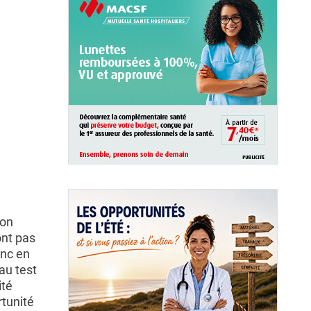
ion
ont pas
onc en
au test
ité
rtunité