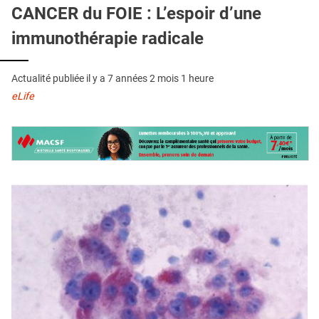
QUI SOMMES-NOUS ?
CANCER du FOIE : L’espoir d’une
immunothérapie radicale
PUBLICITÉ
CONDITIONS GÉNÉRALES
Actualité publiée il y a
7 années 2 mois 1 heure
CONTACT
eLife
CRÉDITS