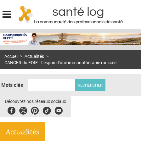
santé log
La communauté des professionnels de santé
Jump to navigation
MON COMPTE
ABONNEMENT
Accueil
>
Actualités
>
S'ABONNER À LA REVUE SOIN À DOMICILE
CANCER du FOIE : L’espoir d’une immunothérapie radicale
ACTUS
DOSSIERS
Mots clés
RÉSEAUX
Découvrez nos réseaux sociaux
E-REVUE SAD
Facebook
Twitter
Pinterest
Tiktok
Youbute
THÉMA
Actualités
L'APP