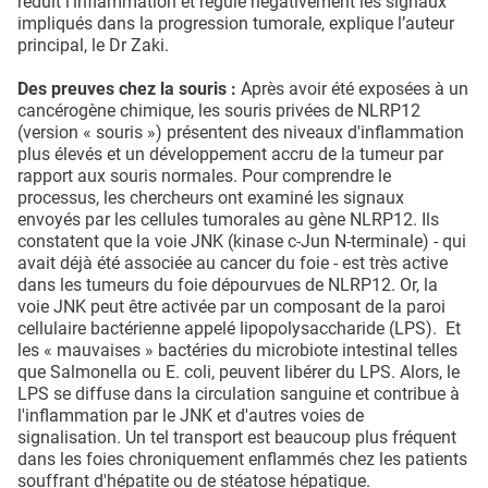
réduit l'inflammation et régule négativement les signaux
impliqués dans la progression tumorale, explique l’auteur
principal, le Dr Zaki.
Des preuves chez la souris :
Après avoir été exposées à un
cancérogène chimique, les souris privées de NLRP12
(version « souris ») présentent des niveaux d'inflammation
plus élevés et un développement accru de la tumeur par
rapport aux souris normales. Pour comprendre le
processus, les chercheurs ont examiné les signaux
envoyés par les cellules tumorales au gène NLRP12. Ils
constatent que la voie JNK (kinase c-Jun N-terminale) - qui
avait déjà été associée au cancer du foie - est très active
dans les tumeurs du foie dépourvues de NLRP12. Or, la
voie JNK peut être activée par un composant de la paroi
cellulaire bactérienne appelé lipopolysaccharide (LPS). Et
les « mauvaises » bactéries du microbiote intestinal telles
que Salmonella ou E. coli, peuvent libérer du LPS. Alors, le
LPS se diffuse dans la circulation sanguine et contribue à
l'inflammation par le JNK et d'autres voies de
signalisation. Un tel transport est beaucoup plus fréquent
dans les foies chroniquement enflammés chez les patients
souffrant d'hépatite ou de stéatose hépatique.