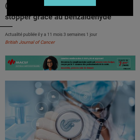
QUI SOMMES-NOUS ?
CANCER du PANCRÉAS : Le
stopper grâce au benzaldéhyde
PUBLICITÉ
CONDITIONS GÉNÉRALES
Actualité publiée il y a
11 mois 3 semaines 1 jour
CONTACT
British Journal of Cancer
CRÉDITS