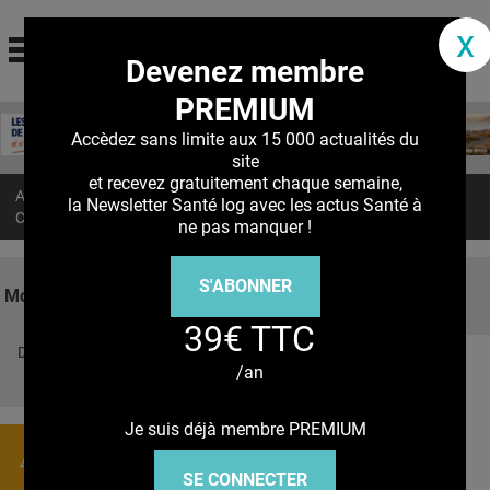
santé log
x
Devenez membre
La communauté des professionnels de santé
PREMIUM
Jump to navigation
MON COMPTE
Accèdez sans limite aux 15 000 actualités du
site
ABONNEMENT
et recevez gratuitement chaque semaine,
Accueil
>
Actualités
>
la Newsletter Santé log avec les actus Santé à
S'ABONNER À LA REVUE SOIN À DOMICILE
CANCER du PANCRÉAS : Le stopper grâce au benzaldéhyde
ne pas manquer !
ACTUS
S'ABONNER
DOSSIERS
Mots clés
39€ TTC
RÉSEAUX
Découvrez nos réseaux sociaux
/an
E-REVUE SAD
Facebook
Twitter
Pinterest
Tiktok
Youbute
THÉMA
Je suis déjà membre PREMIUM
Actualités
L'APP
SE CONNECTER