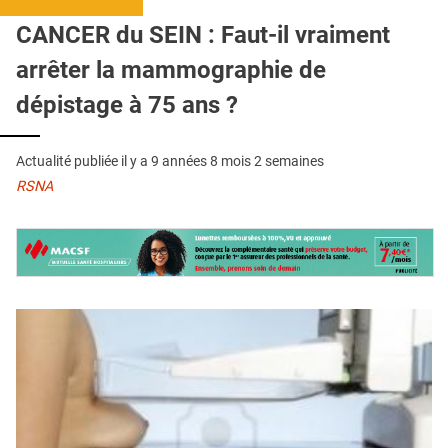
QUI SOMMES-NOUS ?
CANCER du SEIN : Faut-il vraiment
PUBLICITÉ
arrêter la mammographie de
CONDITIONS GÉNÉRALES
dépistage à 75 ans ?
CONTACT
Actualité publiée il y a
9 années 8 mois 2 semaines
CRÉDITS
RSNA