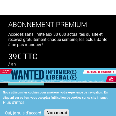
ABONNEMENT PREMIUM
Accédez sans limite aux 30 000 actualités du site et
recevez gratuitement chaque semaine, les actus Santé
à ne pas manquer !
39€ TTC
/ an
S'ABONNER
Nous utilisons les cookies pour améliorer votre expérience de navigation.
En
cliquant sur ce lien, vous acceptez l'utilisation de cookies sur ce site internet.
Copyright
©
2026 ALLIEDHEALTH
Plus d'infos
Oui, je suis d'accord
Non merci
KAURIWEB