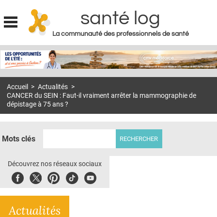
santé log
La communauté des professionnels de santé
Jump to navigation
MON COMPTE
ABONNEMENT
Accueil
>
Actualités
>
S'ABONNER À LA REVUE SOIN À DOMICILE
CANCER du SEIN : Faut-il vraiment arrêter la mammographie de
dépistage à 75 ans ?
ACTUS
DOSSIERS
Mots clés
RÉSEAUX
Découvrez nos réseaux sociaux
E-REVUE SAD
Facebook
Twitter
Pinterest
Tiktok
Youbute
THÉMA
L'APP
Actualités