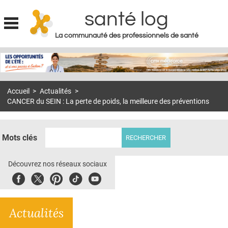
santé log
La communauté des professionnels de santé
Jump to navigation
MON COMPTE
ABONNEMENT
Accueil
>
Actualités
>
S'ABONNER À LA REVUE SOIN À DOMICILE
CANCER du SEIN : La perte de poids, la meilleure des préventions
ACTUS
DOSSIERS
Mots clés
RÉSEAUX
Découvrez nos réseaux sociaux
E-REVUE SAD
Facebook
Twitter
Pinterest
Tiktok
Youbute
THÉMA
Actualités
L'APP