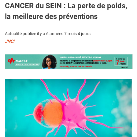
QUI SOMMES-NOUS ?
CANCER du SEIN : La perte de poids,
la meilleure des préventions
PUBLICITÉ
CONDITIONS GÉNÉRALES
Actualité publiée il y a
6 années 7 mois 4 jours
CONTACT
JNCI
CRÉDITS