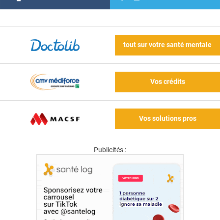
tout sur votre santé mentale
Vos crédits
Vos solutions pros
Publicités :