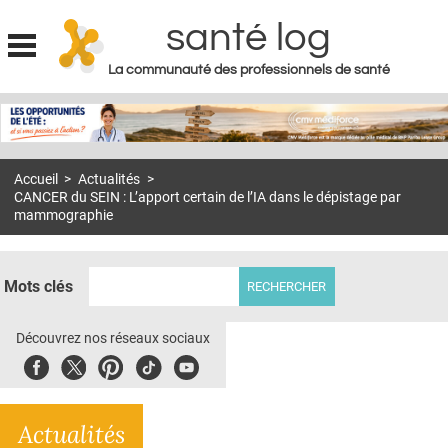
santé log
La communauté des professionnels de santé
Jump to navigation
MON COMPTE
ABONNEMENT
Accueil
>
Actualités
>
S'ABONNER À LA REVUE SOIN À DOMICILE
CANCER du SEIN : L’apport certain de l’IA dans le dépistage par
mammographie
ACTUS
DOSSIERS
Mots clés
RÉSEAUX
Découvrez nos réseaux sociaux
E-REVUE SAD
Facebook
Twitter
Pinterest
Tiktok
Youbute
THÉMA
L'APP
Actualités