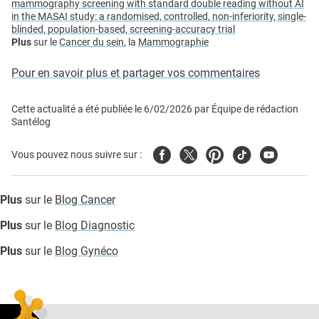
mammography screening with standard double reading without AI
in the MASAI study: a randomised, controlled, non-inferiority, single-
blinded, population-based, screening-accuracy trial
Plus
sur le
Cancer du sein
, la
Mammographie
Pour en savoir plus et partager vos commentaires
Cette actualité a été publiée le
6/02/2026
par
Équipe de rédaction
Santélog
Facebook
Twitter
Pinterest
Tiktok
Youtube
Vous pouvez nous suivre sur :
Plus
sur le
Blog Cancer
Plus
sur le
Blog Diagnostic
Plus
sur le
Blog Gynéco