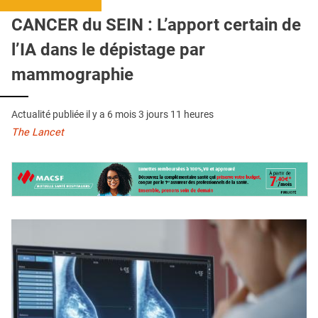
QUI SOMMES-NOUS ?
CANCER du SEIN : L’apport certain de
PUBLICITÉ
l’IA dans le dépistage par
CONDITIONS GÉNÉRALES
mammographie
CONTACT
Actualité publiée il y a
6 mois 3 jours 11 heures
CRÉDITS
The Lancet