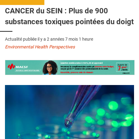
QUI SOMMES-NOUS ?
CANCER du SEIN : Plus de 900
PUBLICITÉ
substances toxiques pointées du doigt
CONDITIONS GÉNÉRALES
Actualité publiée il y a
2 années 7 mois 1 heure
CONTACT
Environmental Health Perspectives
CRÉDITS