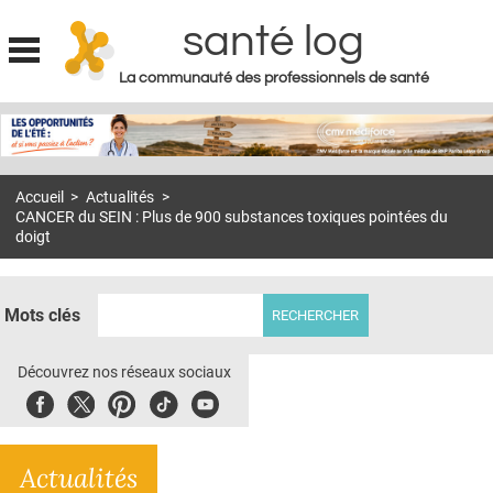
santé log
La communauté des professionnels de santé
Jump to navigation
MON COMPTE
ABONNEMENT
Accueil
>
Actualités
>
S'ABONNER À LA REVUE SOIN À DOMICILE
CANCER du SEIN : Plus de 900 substances toxiques pointées du
doigt
ACTUS
DOSSIERS
Mots clés
RÉSEAUX
Découvrez nos réseaux sociaux
E-REVUE SAD
Facebook
Twitter
Pinterest
Tiktok
Youbute
THÉMA
L'APP
Actualités