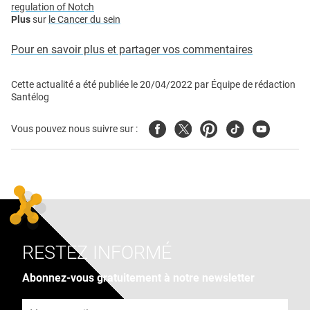
regulation of Notch
Plus
sur
le Cancer du sein
Pour en savoir plus et partager vos commentaires
Cette actualité a été publiée le
20/04/2022
par
Équipe de rédaction
Santélog
Facebook
Twitter
Pinterest
Tiktok
Youtube
Vous pouvez nous suivre sur :
RESTEZ INFORMÉ
Abonnez-vous gratuitement à notre newsletter
Adresse e-mail