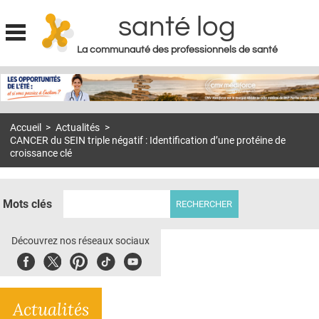
santé log
La communauté des professionnels de santé
Jump to navigation
MON COMPTE
ABONNEMENT
Accueil
>
Actualités
>
S'ABONNER À LA REVUE SOIN À DOMICILE
CANCER du SEIN triple négatif : Identification d’une protéine de
croissance clé
ACTUS
DOSSIERS
Mots clés
RÉSEAUX
Découvrez nos réseaux sociaux
E-REVUE SAD
Facebook
Twitter
Pinterest
Tiktok
Youbute
THÉMA
L'APP
Actualités