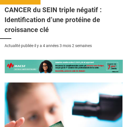
QUI SOMMES-NOUS ?
CANCER du SEIN triple négatif :
PUBLICITÉ
Identification d’une protéine de
CONDITIONS GÉNÉRALES
croissance clé
CONTACT
Actualité publiée il y a
4 années 3 mois 2 semaines
CRÉDITS