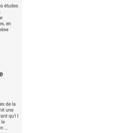
es études
a
de
es, en
émèse
e
es de la
hit une
nt qu’i l
 le
n ...