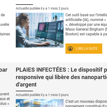
Actualité publiée il y a
1 mois 2 jours
 de
Cet outil basé sur l’intel
artificielle (IA), nommé 
velle
», développé par une équ
Mass General Brigham 
taines
Boston) est capable à part
LIRE LA SUITE
par
PLAIES INFECTÉES : Le dispositif 
responsive qui libère des nanoparti
d'argent
uvent
Actualité publiée il y a
1 mois 3 jours
aux et
C’est un nouveau disposi
plus «
pansement constitué d'