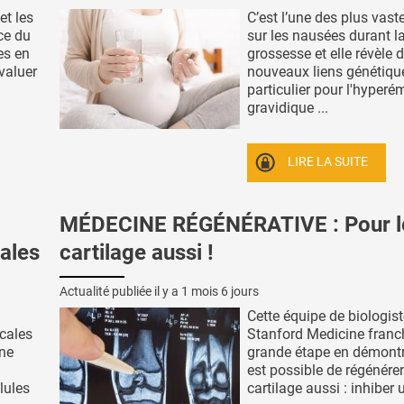
et les
C’est l’une des plus vast
ice du
sur les nausées durant l
es en
grossesse et elle révèle 
valuer
nouveaux liens génétiqu
particulier pour l'hyper
gravidique ...
LIRE LA SUITE
MÉDECINE RÉGÉNÉRATIVE : Pour l
cales
cartilage aussi !
Actualité publiée il y a
1 mois 6 jours
Cette équipe de biologist
cales
Stanford Medicine franc
une
grande étape en démontra
est possible de régénérer
llules
cartilage aussi : inhiber u