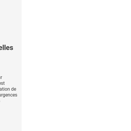
elles
ur
est
ation de
urgences
s