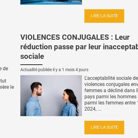
LIRE LA SUITE
VIOLENCES CONJUGALES : Leur
réduction passe par leur inacceptab
sociale
e de
Actualité publiée il y a
1 mois 4 jours
L'acceptabilité sociale d
itut
violences conjugales env
ière le
femmes a décliné dans 
pays parmi les hommes 
parmi les femmes entre 
2024, ...
LIRE LA SUITE