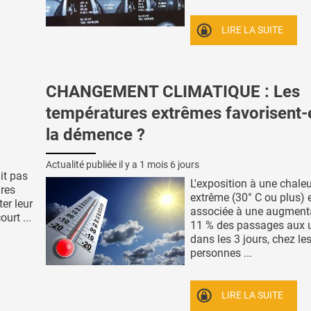
LIRE LA SUITE
CHANGEMENT CLIMATIQUE : Les
températures extrêmes favorisent-
la démence ?
Actualité publiée il y a
1 mois 6 jours
it pas
L'exposition à une chale
ires
extrême (30° C ou plus) 
er leur
associée à une augment
urt ...
11 % des passages aux 
dans les 3 jours, chez le
personnes ...
LIRE LA SUITE