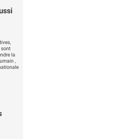
ussi
tives,
 sont
ndre la
umain ,
nationale
s