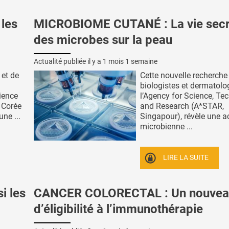
 les
MICROBIOME CUTANÉ : La vie secr
des microbes sur la peau
Actualité publiée il y a
1 mois 1 semaine
 et de
Cette nouvelle recherche
biologistes et dermatol
ience
l’Agency for Science, Te
 Corée
and Research (A*STAR,
ne ...
Singapour), révèle une ac
microbienne ...
LIRE LA SUITE
i les
CANCER COLORECTAL : Un nouveau
d’éligibilité à l’immunothérapie