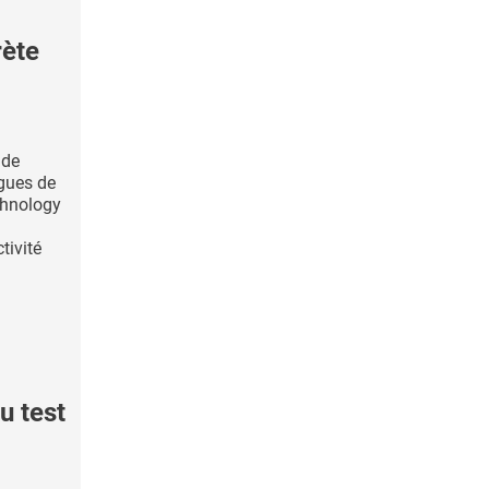
ète
 de
ogues de
chnology
tivité
 test