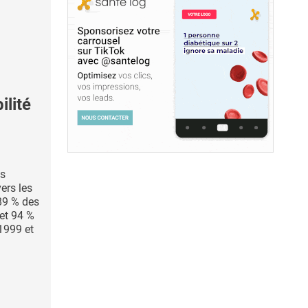
ilité
es
ers les
89 % des
et 94 %
1999 et