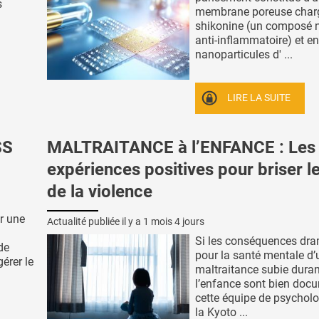
s
membrane poreuse char
shikonine (un composé n
anti-inflammatoire) et en
nanoparticules d' ...
LIRE LA SUITE
SS
MALTRAITANCE à l’ENFANCE : Les
expériences positives pour briser l
de la violence
ar une
Actualité publiée il y a
1 mois 4 jours
Si les conséquences dr
de
pour la santé mentale d’
gérer le
maltraitance subie duran
l’enfance sont bien doc
cette équipe de psychol
la Kyoto ...