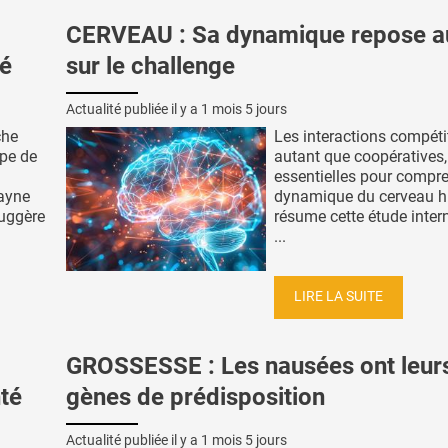
CERVEAU : Sa dynamique repose a
té
sur le challenge
Actualité publiée il y a
1 mois 5 jours
che
Les interactions compéti
ipe de
autant que coopératives,
essentielles pour compre
ayne
dynamique du cerveau h
suggère
résume cette étude inter
...
LIRE LA SUITE
GROSSESSE : Les nausées ont leur
nté
gènes de prédisposition
Actualité publiée il y a
1 mois 5 jours