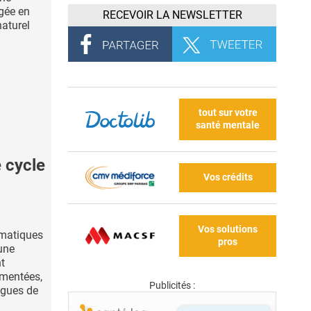
gée en
RECEVOIR LA NEWSLETTER
aturel
tout sur votre
santé mentale
e cycle
Vos crédits
Vos solutions
amatiques
pros
une
t
umentées,
Publicités :
ogues de