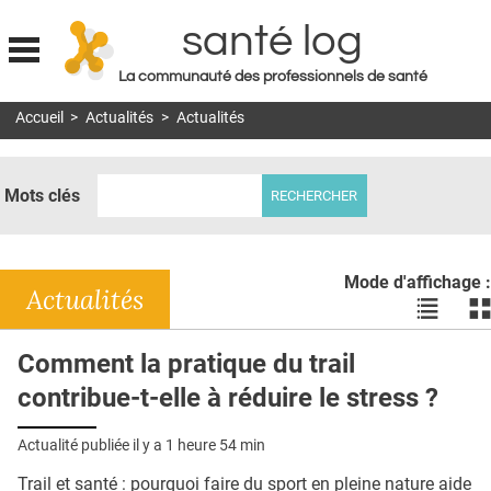
santé log
La communauté des professionnels de santé
Jump to navigation
Accueil
>
Actualités
>
Actualités
MON COMPTE
ABONNEMENT
Mots clés
S'ABONNER À LA REVUE SOIN À DOMICILE
ACTUS
Mode d'affichage :
DOSSIERS
Actualités
Voir
Vo
les
le
RÉSEAUX
actualité
ac
Comment la pratique du trail
en
en
E-REVUE SAD
contribue-t-elle à réduire le stress ?
liste
bl
THÉMA
Actualité publiée il y a
1 heure 54 min
L'APP
Trail et santé : pourquoi faire du sport en pleine nature aide