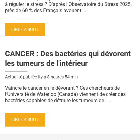
QUI SOMMES-NOUS ?
à réguler le stress ? D'après l'Observatoire du Stress 2025,
près de 60 % des Français avouent ...
PUBLICITÉ
CONDITIONS GÉNÉRALES
LIRE LA SUITE
CONTACT
CANCER : Des bactéries qui dévorent
CRÉDITS
les tumeurs de l'intérieur
Actualité publiée il y a
8 heures 54 min
Vaincre le cancer en le dévorant ? Ces chercheurs de
l’Université de Waterloo (Canada) viennent de créer des
bactéries capables de détruire les tumeurs de l' ...
LIRE LA SUITE