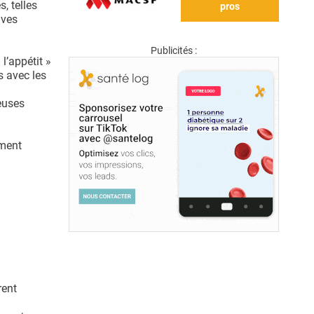
, telles
pros
ives
Publicités :
l’appétit »
s avec les
reuses
rment
rent