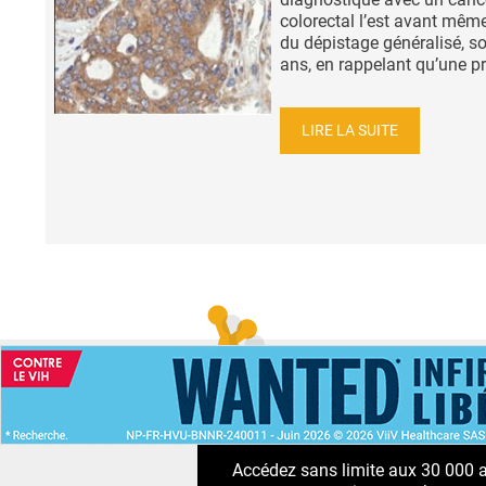
colorectal l’est avant même
du dépistage généralisé, so
ans, en rappelant qu’une pri
LIRE LA SUITE
ACCUEIL
NEWS
ABONNEMENT PR
Accédez sans limite aux 30 000 ac