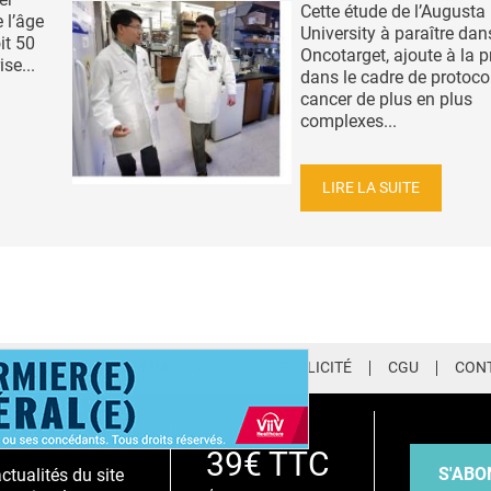
Cette étude de l’Augusta
 l’âge
University à paraître dan
it 50
Oncotarget, ajoute à la 
se...
dans le cadre de protoco
cancer de plus en plus
complexes...
LIRE LA SUITE
LETTER
QUI SOMMES-NOUS ?
PUBLICITÉ
CGU
CON
EMIUM
39€ TTC
S'ABO
tualités du site