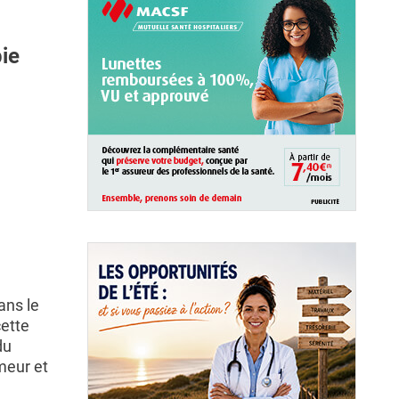
ie
à
ans le
cette
du
meur et