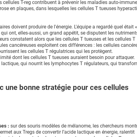
 cellules T-reg contribuent à prévenir les maladies auto-immunes
lérose en plaques, dans lesquelles les cellules T tueuses hyperact
es doivent produire de l'énergie. L'équipe a regardé quel était « 
ui ont, elles-aussi, un grand appétit, se disputent les nutriment
rs constatent alors que les cellules T tueuses et les cellules T
llules cancéreuses exploitent ces différences : les cellules cancé
urrissent les cellules T régulatrices qui les protègent.
mité dont les cellules T tueuses auraient besoin pour attaquer.
lactique, qui nourrit les lymphocytes T régulateurs, qui transfo
nc une bonne stratégie pour ces cellules
ses :
sur des souris modèles de mélanome, les chercheurs mont
rmet aux Tregs de convertir l’acide lactique en énergie, ralentit