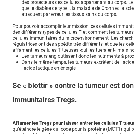
des protecteurs des cellules appartenant au corps. Les
que le diabète de type I, la maladie de Crohn et la sc
attaquent par erreur les tissus sains du corps.
Pour pouvoir accomplir leur mission, ces cellules immunitair
des différents types de cellules T et comment les tumeurs q
cellules immunitaires du microenvironnement. Les chercheu
régulatrices ont des appétits très différents, et que les ce
affament les cellules T tueuses -qui les tueraient-, mais no
Les tumeurs engloutissent donc les nutriments à proxi
Dans le même temps, les tumeurs excrètent de l'acide 
l'acide lactique en énergie
Se « blottir » contre la tumeur est do
immunitaires Tregs.
Affamer les Tregs pour laisser entrer les cellules T tueu
qu’éteindre le gène qui code pour la protéine (MCT1) qui pe