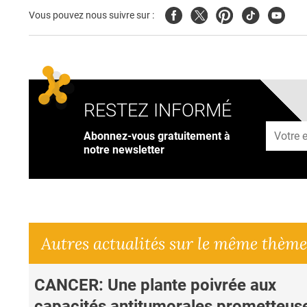
Facebook
Twitter
Pinterest
Tiktok
Youtub
Vous pouvez nous suivre sur :
RESTEZ INFORMÉ
Adresse
Abonnez-vous gratuitement à
notre newsletter
Autres actualités sur le même thème
CANCER: Une plante poivrée aux
capacités antitumorales prometteus