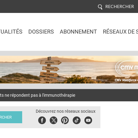
RECHERCHER
UALITÉS
DOSSIERS
ABONNEMENT
RÉSEAUX DE 
Jump to navigation
nts ne répondent pas à l'immunothérapie
Découvrez nos réseaux sociaux
Facebook
Twitter
Pinterest
Tiktok
Youbute