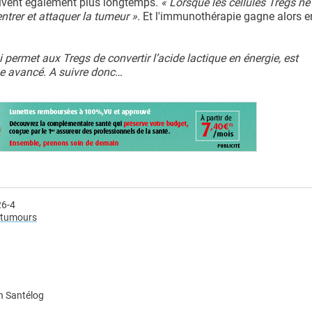
vivent également plus longtemps.
« Lorsque les cellules Tregs ne
ntrer et attaquer la tumeur »
. Et l'immunothérapie gagne alors e
 permet aux Tregs de convertir l’acide lactique en énergie, est
me avancé. A suivre donc…
26-4
w tumours
n Santélog