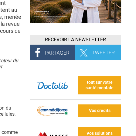
ent
tent au
he, menée
la revue
cours de
RECEVOIR LA NEWSLETTER
ecteur du
et
tout sur votre
santé mentale
ion du
Vos crédits
llules,
ant comme
Vos solutions