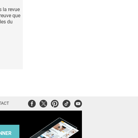
s la revue
preuve que
les du
Facebook
Twitter
Pinterest
Tiktok
Youtube
TACT
NNER