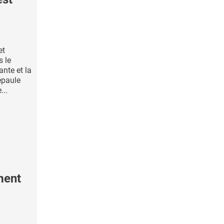
et
s le
ante et la
'épaule
...
ment