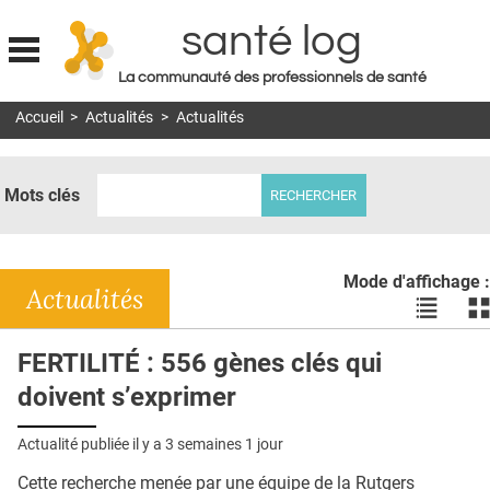
santé log
La communauté des professionnels de santé
Jump to navigation
Accueil
>
Actualités
>
Actualités
MON COMPTE
ABONNEMENT
Mots clés
S'ABONNER À LA REVUE SOIN À DOMICILE
ACTUS
Mode d'affichage :
DOSSIERS
Actualités
Voir
Vo
les
le
RÉSEAUX
actualité
ac
FERTILITÉ : 556 gènes clés qui
en
en
E-REVUE SAD
doivent s’exprimer
liste
bl
THÉMA
Actualité publiée il y a
3 semaines 1 jour
L'APP
Cette recherche menée par une équipe de la Rutgers