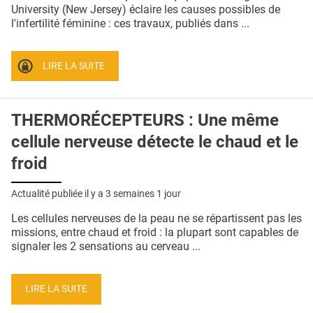
QUI SOMMES-NOUS ?
University (New Jersey) éclaire les causes possibles de
l'infertilité féminine : ces travaux, publiés dans ...
PUBLICITÉ
CONDITIONS GÉNÉRALES
LIRE LA SUITE
CONTACT
THERMORÉCEPTEURS : Une même
CRÉDITS
cellule nerveuse détecte le chaud et le
froid
Actualité publiée il y a
3 semaines 1 jour
Les cellules nerveuses de la peau ne se répartissent pas les
missions, entre chaud et froid : la plupart sont capables de
signaler les 2 sensations au cerveau ...
LIRE LA SUITE