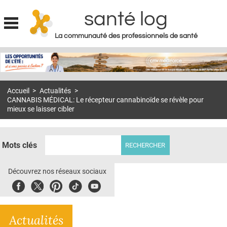
santé log
La communauté des professionnels de santé
Jump to navigation
MON COMPTE
ABONNEMENT
Accueil
>
Actualités
>
S'ABONNER À LA REVUE SOIN À DOMICILE
CANNABIS MÉDICAL: Le récepteur cannabinoïde se révèle pour
mieux se laisser cibler
ACTUS
DOSSIERS
Mots clés
RÉSEAUX
Découvrez nos réseaux sociaux
E-REVUE SAD
Facebook
Twitter
Pinterest
Tiktok
Youbute
THÉMA
L'APP
Actualités