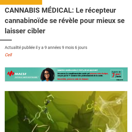
QUI SOMMES-NOUS ?
CANNABIS MÉDICAL: Le récepteur
PUBLICITÉ
cannabinoïde se révèle pour mieux se
CONDITIONS GÉNÉRALES
laisser cibler
CONTACT
Actualité publiée il y a
9 années 9 mois 6 jours
CRÉDITS
Cell