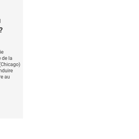
u
?
ie
 de la
 (Chicago)
nduire
re au