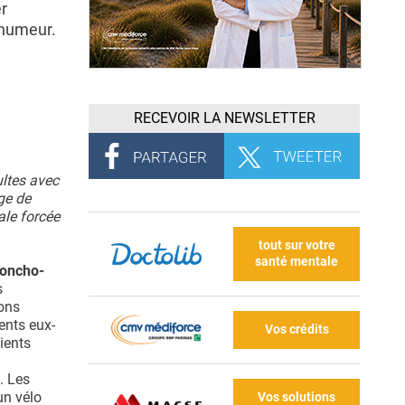
r
l'humeur.
RECEVOIR LA NEWSLETTER
ultes avec
ge de
ale forcée
tout sur votre
santé mentale
broncho-
s
vons
ents eux-
Vos crédits
ients
. Les
un vélo
Vos solutions