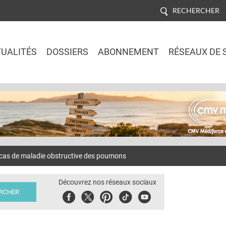
RECHERCHER
UALITÉS
DOSSIERS
ABONNEMENT
RÉSEAUX DE 
Jump to navigation
 cas de maladie obstructive des poumons
Découvrez nos réseaux sociaux
Facebook
Twitter
Pinterest
Tiktok
Youbute