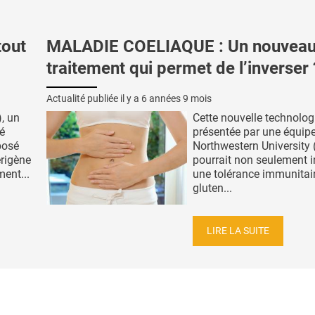
tout
MALADIE COELIAQUE : Un nouvea
traitement qui permet de l’inverser 
Actualité publiée il y a
6 années 9 mois
, un
Cette nouvelle technolog
éé
présentée par une équipe
posé
Northwestern University
érigène
pourrait non seulement i
ent...
une tolérance immunitai
gluten...
LIRE LA SUITE