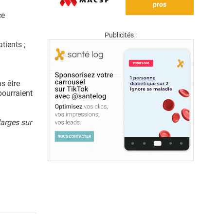
pros
ce
Publicités :
tients ;
as être
pourraient
larges sur