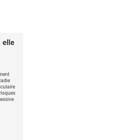
elle
ement
ladie
culaire
 risques
essive