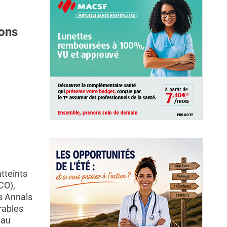
mons
tteints
CO),
s Annals
rables
 au