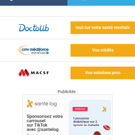
tout sur votre santé mentale
Vos crédits
Vos solutions pros
Publicités :