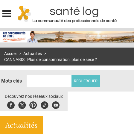
santé log
La communauté des professionnels de santé
Jump to navigation
MON COMPTE
ABONNEMENT
Accueil
>
Actualités
>
S'ABONNER À LA REVUE SOIN À DOMICILE
CANNABIS : Plus de consommation, plus de sexe ?
ACTUS
DOSSIERS
Mots clés
RÉSEAUX
Découvrez nos réseaux sociaux
E-REVUE SAD
Facebook
Twitter
Pinterest
Tiktok
Youbute
THÉMA
Actualités
L'APP