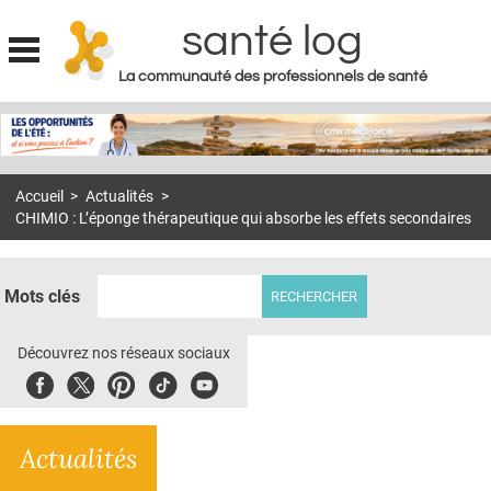
santé log
La communauté des professionnels de santé
Jump to navigation
MON COMPTE
ABONNEMENT
Accueil
>
Actualités
>
S'ABONNER À LA REVUE SOIN À DOMICILE
CHIMIO : L’éponge thérapeutique qui absorbe les effets secondaires
ACTUS
DOSSIERS
Mots clés
RÉSEAUX
Découvrez nos réseaux sociaux
E-REVUE SAD
Facebook
Twitter
Pinterest
Tiktok
Youbute
THÉMA
Actualités
L'APP