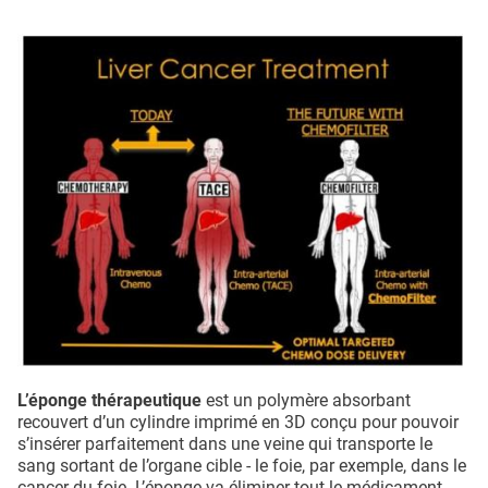
L’éponge thérapeutique
est un polymère absorbant
recouvert d’un cylindre imprimé en 3D conçu pour pouvoir
s’insérer parfaitement dans une veine qui transporte le
sang sortant de l’organe cible - le foie, par exemple, dans le
cancer du foie. L’éponge va éliminer tout le médicament