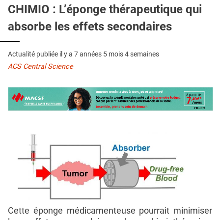
QUI SOMMES-NOUS ?
CHIMIO : L’éponge thérapeutique qui
absorbe les effets secondaires
PUBLICITÉ
CONDITIONS GÉNÉRALES
Actualité publiée il y a
7 années 5 mois 4 semaines
CONTACT
ACS Central Science
CRÉDITS
Cette éponge médicamenteuse pourrait minimiser