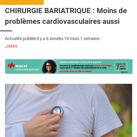
QUI SOMMES-NOUS ?
CHIRURGIE BARIATRIQUE : Moins de
PUBLICITÉ
problèmes cardiovasculaires aussi
CONDITIONS GÉNÉRALES
Actualité publiée il y a
6 années 10 mois 1 semaine
CONTACT
JAMA
CRÉDITS