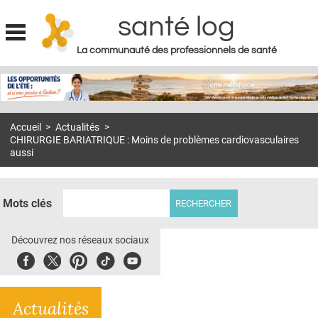
santé log
La communauté des professionnels de santé
Jump to navigation
MON COMPTE
ABONNEMENT
Accueil
>
Actualités
>
S'ABONNER À LA REVUE SOIN À DOMICILE
CHIRURGIE BARIATRIQUE : Moins de problèmes cardiovasculaires
aussi
ACTUS
DOSSIERS
Mots clés
RÉSEAUX
Découvrez nos réseaux sociaux
E-REVUE SAD
Facebook
Twitter
Pinterest
Tiktok
Youbute
THÉMA
L'APP
Actualités