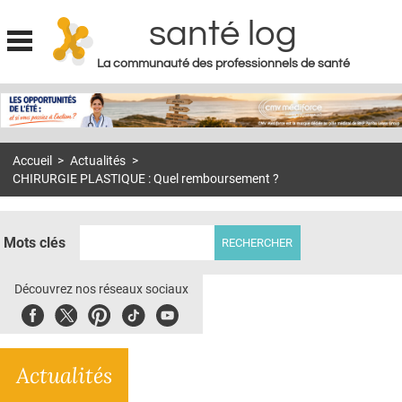
santé log
La communauté des professionnels de santé
Jump to navigation
MON COMPTE
ABONNEMENT
Accueil
>
Actualités
>
S'ABONNER À LA REVUE SOIN À DOMICILE
CHIRURGIE PLASTIQUE : Quel remboursement ?
ACTUS
DOSSIERS
Mots clés
RÉSEAUX
Découvrez nos réseaux sociaux
E-REVUE SAD
Facebook
Twitter
Pinterest
Tiktok
Youbute
THÉMA
Actualités
L'APP