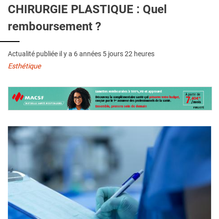
QUI SOMMES-NOUS ?
CHIRURGIE PLASTIQUE : Quel
remboursement ?
PUBLICITÉ
CONDITIONS GÉNÉRALES
Actualité publiée il y a
6 années 5 jours 22 heures
CONTACT
Esthétique
CRÉDITS