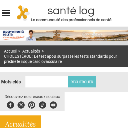
santé log
La communauté des professionnels de santé
Jump to navigation
MON COMPTE
ABONNEMENT
Accueil
>
Actualités
>
S'ABONNER À LA REVUE SOIN À DOMICILE
CHOLESTÉROL : Le test apoB surpasse les tests standards pour
prédire le risque cardiovasculaire
ACTUS
DOSSIERS
Mots clés
RÉSEAUX
Découvrez nos réseaux sociaux
E-REVUE SAD
Facebook
Twitter
Pinterest
Tiktok
Youbute
THÉMA
L'APP
Actualités