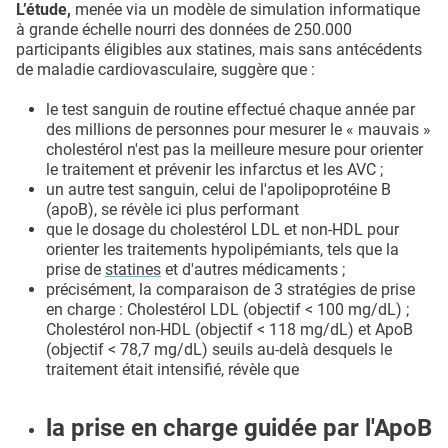
L’étude,
menée via un modèle de simulation informatique
à grande échelle nourri des données de 250.000
participants éligibles aux statines, mais sans antécédents
de maladie cardiovasculaire, suggère que :
le test sanguin de routine effectué chaque année par
des millions de personnes pour mesurer le « mauvais »
cholestérol n'est pas la meilleure mesure pour orienter
le traitement et prévenir les infarctus et les AVC ;
un autre test sanguin, celui de l'apolipoprotéine B
(apoB), se révèle ici plus performant
que le dosage du cholestérol LDL et non-HDL pour
orienter les traitements hypolipémiants, tels que la
prise de
statines
et d'autres médicaments ;
précisément, la comparaison de 3 stratégies de prise
en charge : Cholestérol LDL (objectif < 100 mg/dL) ;
Cholestérol non-HDL (objectif < 118 mg/dL) et ApoB
(objectif < 78,7 mg/dL) seuils au-delà desquels le
traitement était intensifié, révèle que
la prise en charge guidée par l'ApoB