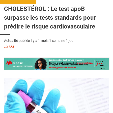
QUI SOMMES-NOUS ?
CHOLESTÉROL : Le test apoB
PUBLICITÉ
surpasse les tests standards pour
CONDITIONS GÉNÉRALES
prédire le risque cardiovasculaire
CONTACT
Actualité publiée il y a
1 mois 1 semaine 1 jour
CRÉDITS
JAMA