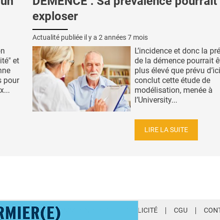
 un
DÉMENCE : Sa prévalence pourrait
exploser
Actualité publiée il y a
2 années 7 mois
on
L’incidence et donc la pr
té" et
de la démence pourrait ê
nne
plus élevé que prévu d’ic
s pour
conclut cette étude de
...
modélisation, menée à
l’University...
LIRE LA SUITE
LETTER
QUI SOMMES-NOUS ?
PUBLICITÉ
CGU
CON