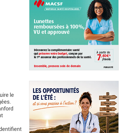
ire le
gées.
anford
nt
,
dentifient