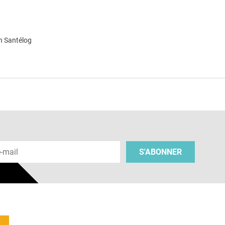
n Santélog
e
 e-mail
S'ABONNER