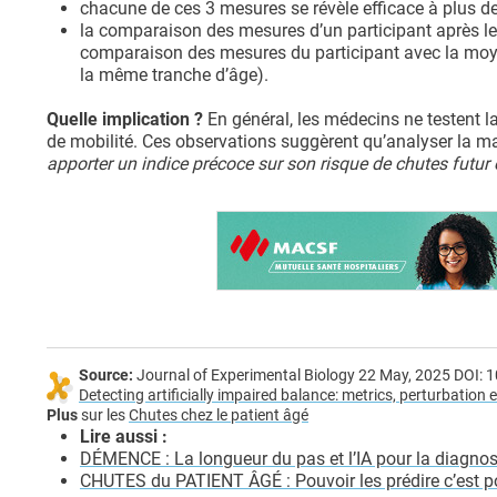
chacune de ces 3 mesures se révèle efficace à plus de 
la comparaison des mesures d’un participant après les 
comparaison des mesures du participant avec la moye
la même tranche d’âge).
Quelle implication ?
En général, les médecins ne testent 
de mobilité. Ces observations suggèrent qu’analyser la m
apporter un indice précoce sur son risque de chutes futur
Source:
Journal of Experimental Biology 22 May, 2025 DOI: 
Detecting artificially impaired balance: metrics, perturbation
Plus
sur les
Chutes chez le patient âgé
Lire aussi :
DÉMENCE : La longueur du pas et l’IA pour la diagnos
CHUTES du PATIENT ÂGÉ : Pouvoir les prédire c’est po