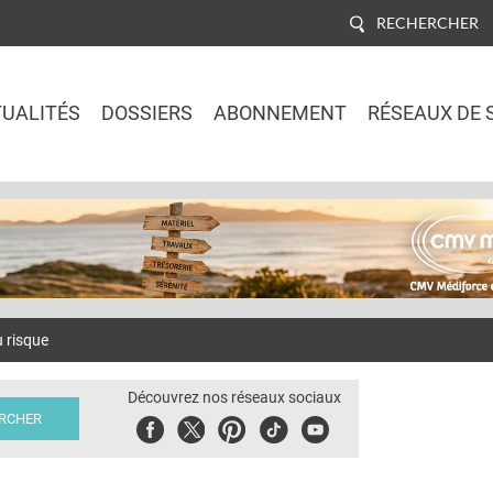
RECHERCHER
UALITÉS
DOSSIERS
ABONNEMENT
RÉSEAUX DE 
Jump to navigation
u risque
Découvrez nos réseaux sociaux
Facebook
Twitter
Pinterest
Tiktok
Youbute