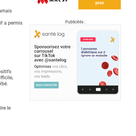
pros
arnais
Publicités :
if a permis
sitifs
ficile,
rbé.
ire le