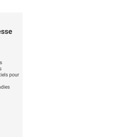
esse
s
s
iels pour
adies