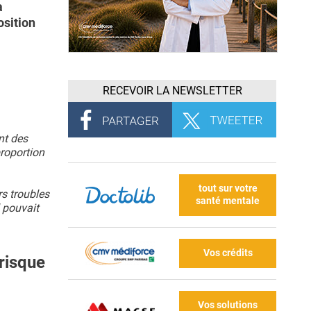
a
osition
RECEVOIR LA NEWSLETTER
nt des
proportion
tout sur votre
rs troubles
santé mentale
 pouvait
Vos crédits
risque
Vos solutions