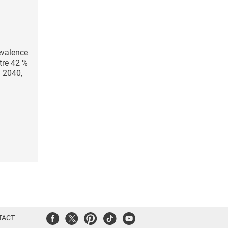
évalence
tre 42 %
i 2040,
Facebook
Twitter
Pinterest
Tiktok
Youtube
TACT