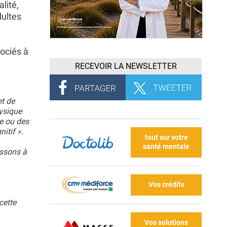
lité,
dultes
ociés à
RECEVOIR LA NEWSLETTER
t de
hysique
e ou des
itif ».
tout sur votre
santé mentale
issons à
Vos crédits
cette
Vos solutions