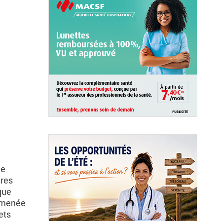
de
ères
que
, menée
ets