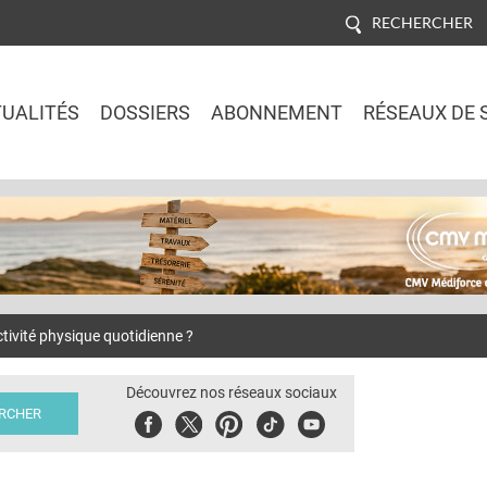
RECHERCHER
UALITÉS
DOSSIERS
ABONNEMENT
RÉSEAUX DE 
Jump to navigation
activité physique quotidienne ?
Découvrez nos réseaux sociaux
Facebook
Twitter
Pinterest
Tiktok
Youbute