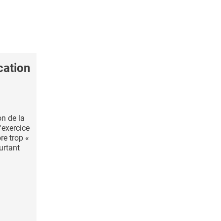
ation
n de la
'exercice
ore trop «
urtant