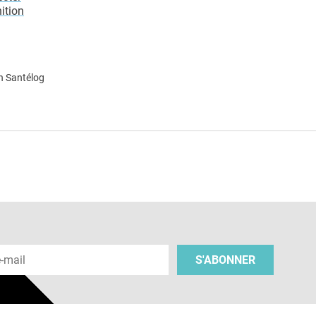
ition
n Santélog
e
 e-mail
S'ABONNER