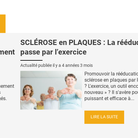
SCLÉROSE en PLAQUES : La rééduc
ement
passe par l’exercice
Actualité publiée il y a
4 années 3 mois
Promouvoir la rééducatio
sclérose en plaques par l
quement
? L'exercice, un outil enc
s
nouveau » ? Il s'avère po
gés.
puissant et efficace à...
LIRE LA SUITE