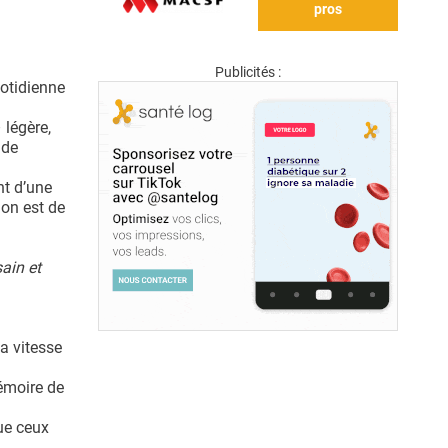
pros
Publicités :
uotidienne
 légère,
 de
nt d’une
ion est de
ain et
a vitesse
émoire de
que ceux