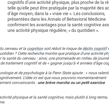
cognitifs d’une activité physique, plus proche de la réa
telle qu’elle peut être pratiquée par la majorité des a
d’âge moyen, dans la « vraie vie ». Les conclusions,
présentées dans les Annals of Behavioral Medicine
confirment les avantages pour la santé cognitive ass
une activité physique régulière, « du quotidien ».
 du cerveau et la
cognition
soit réduit le risque de
déclin cognitif
e
quotidien ? Cette recherche montre que pratique d'une activité p
la santé du cerveau : ainsi, une promenade en milieu de journé
e traitement cognitif et de « gagner jusqu’à 4 années d’âge cogn
urologie et de psychologie à la Penn State ajoute : « nous ralent
 cognitivement. L’idée ici est que nous pouvons momentanément
raiment convaincants :
une brève marche ou un petit exercice
ctivité physique et la santé cognitive, mais plutôt à long terme, 
rme.