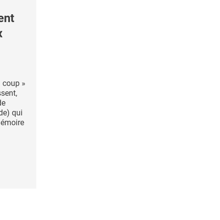
ent
x
n coup »
ssent,
de
de) qui
mémoire