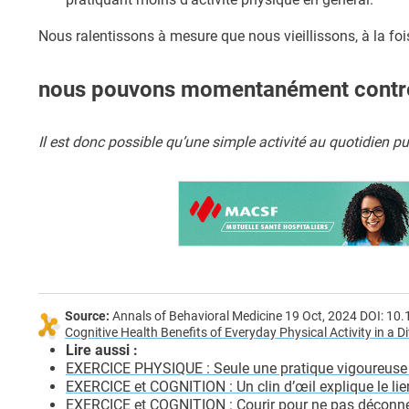
Nous ralentissons à mesure que nous vieillissons, à la foi
nous pouvons momentanément contre
Il est donc possible qu’une simple activité au quotidien p
Source:
Annals of Behavioral Medicine 19 Oct, 2024 DOI: 
Cognitive Health Benefits of Everyday Physical Activity in a 
Lire aussi :
EXERCICE PHYSIQUE : Seule une pratique vigoureuse 
EXERCICE et COGNITION : Un clin d’œil explique le lien
EXERCICE et COGNITION : Courir pour ne pas déconne