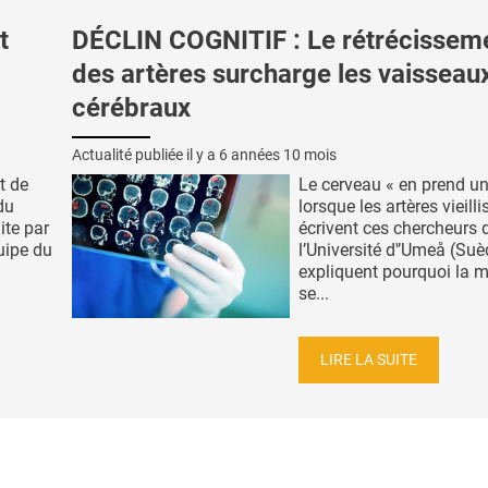
t
DÉCLIN COGNITIF : Le rétrécissem
des artères surcharge les vaisseau
cérébraux
Actualité publiée il y a
6 années 10 mois
t de
Le cerveau « en prend u
du
lorsque les artères vieilli
ite par
écrivent ces chercheurs 
quipe du
l’Université d'’Umeå (Suè
expliquent pourquoi la 
se...
LIRE LA SUITE