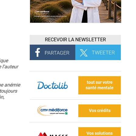
RECEVOIR LA NEWSLETTER
ique
 l’auteur
tout sur votre
une anémie
santé mentale
 toujours
in,
Vos crédits
Vos solutions