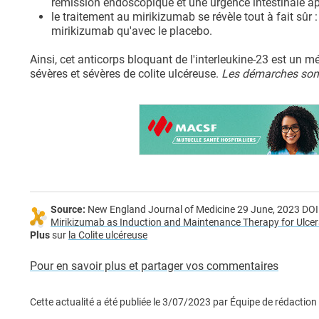
rémission endoscopique et une urgence intestinale ap
le traitement au mirikizumab se révèle tout à fait sûr 
mirikizumab qu'avec le placebo.
Ainsi, cet anticorps bloquant de l'interleukine-23 est un
sévères et sévères de colite ulcéreuse.
Les démarches sont
Source:
New England Journal of Medicine 29 June, 2023 D
Mirikizumab as Induction and Maintenance Therapy for Ulcera
Plus
sur
la Colite ulcéreuse
Pour en savoir plus et partager vos commentaires
Cette actualité a été publiée le
3/07/2023
par
Équipe de rédaction