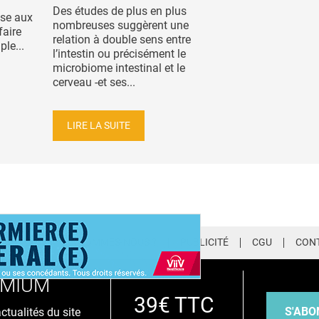
Des études de plus en plus
ise aux
nombreuses suggèrent une
faire
relation à double sens entre
ple...
l’intestin ou précisément le
microbiome intestinal et le
cerveau -et ses...
LIRE LA SUITE
LETTER
QUI SOMMES-NOUS ?
PUBLICITÉ
CGU
CON
EMIUM
39€ TTC
S'ABO
tualités du site