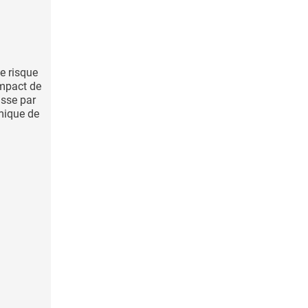
de risque
impact de
asse par
mique de