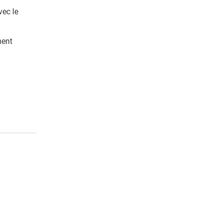
vec le
ment