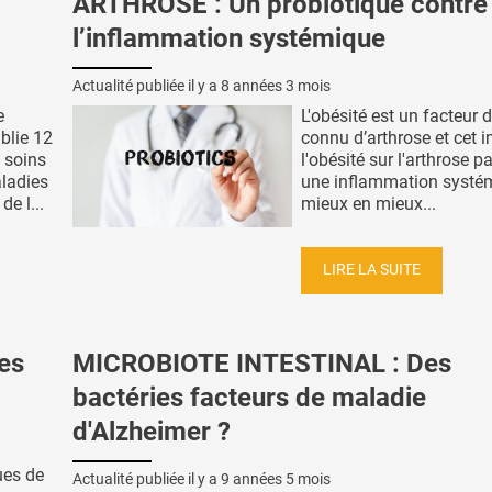
ARTHROSE : Un probiotique contre
l’inflammation systémique
Actualité publiée il y a
8 années 3 mois
e
L'obésité est un facteur 
blie 12
connu d’arthrose et cet 
 soins
l'obésité sur l'arthrose p
aladies
une inflammation systé
e l...
mieux en mieux...
LIRE LA SUITE
es
MICROBIOTE INTESTINAL : Des
bactéries facteurs de maladie
d'Alzheimer ?
ues de
Actualité publiée il y a
9 années 5 mois