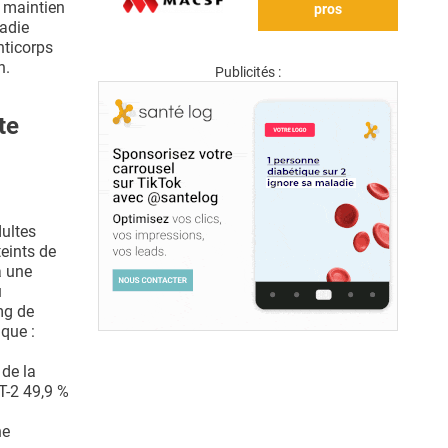
e maintien
pros
ladie
nticorps
n.
Publicités :
te
dultes
eints de
a une
u
mg de
que :
 de la
T-2 49,9 %
ne