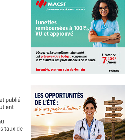
et publié
utient
au
es taux de