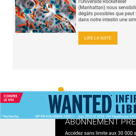
l’Université Rockefeller
(Manhattan) nous sensibil
dégâts possibles que peut 
dans notre intestin une sim
LIRE LA SUITE
ACCUEIL
NEWS
ABONNEMENT PR
Accédez sans limite aux 30 000 ac