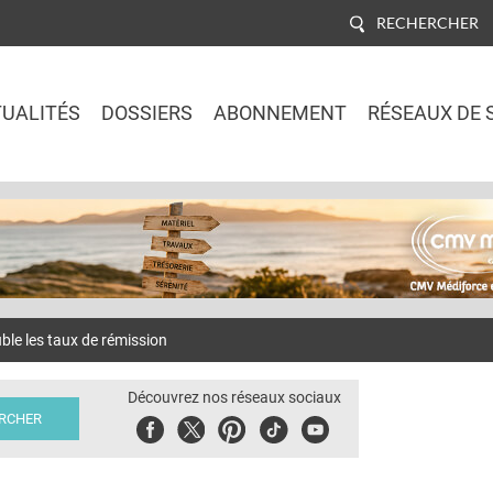
RECHERCHER
UALITÉS
DOSSIERS
ABONNEMENT
RÉSEAUX DE 
Jump to navigation
le les taux de rémission
Découvrez nos réseaux sociaux
Facebook
Twitter
Pinterest
Tiktok
Youbute