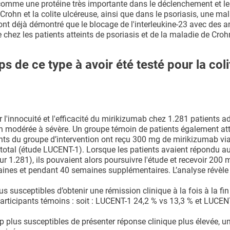
23 comme une protéine très importante dans le déclenchement et l
 Crohn et la colite ulcéreuse, ainsi que dans le psoriasis, une ma
ont déjà démontré que le blocage de l'interleukine-23 avec des a
chez les patients atteints de psoriasis et de la maladie de Croh
s de ce type à avoir été testé pour la coli
 l'innocuité et l'efficacité du mirikizumab chez 1.281 patients a
on modérée à sévère. Un groupe témoin de patients également att
ants du groupe d’intervention ont reçu 300 mg de mirikizumab vi
total (étude LUCENT-1). Lorsque les patients avaient répondu a
 1.281), ils pouvaient alors poursuivre l'étude et recevoir 200 
aines et pendant 40 semaines supplémentaires. L’analyse révèle 
 susceptibles d’obtenir une rémission clinique à la fois à la fin
participants témoins : soit : LUCENT-1 24,2 % vs 13,3 % et LUCEN
p plus susceptibles de présenter réponse clinique plus élevée, u