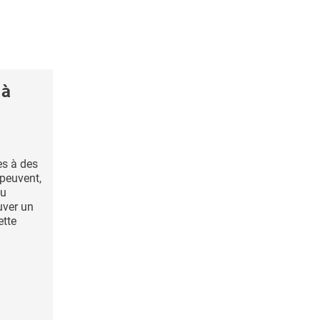
 à
es à des
 peuvent,
au
uver un
ette