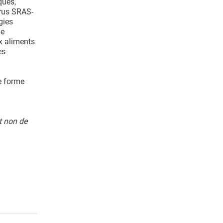
ques,
irus SRAS-
gies
ue
x aliments
es
e forme
t non de