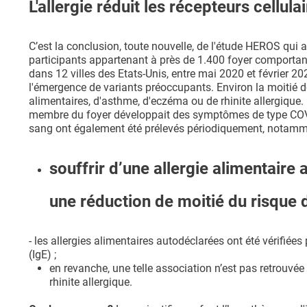
L'allergie réduit les récepteurs cellula
C’est la conclusion, toute nouvelle, de l'étude HEROS qui a
participants appartenant à près de 1.400 foyer comporta
dans 12 villes des Etats-Unis, entre mai 2020 et février 2
l'émergence de variants préoccupants. Environ la moitié de
alimentaires, d'asthme, d'eczéma ou de rhinite allergique
membre du foyer développait des symptômes de type COVID
sang ont également été prélevés périodiquement, notamment
souffrir d’une allergie alimentaire
une réduction de moitié du risque d
- les allergies alimentaires autodéclarées ont été vérifiée
(IgE) ;
en revanche, une telle association n’est pas retrouvé
rhinite allergique.