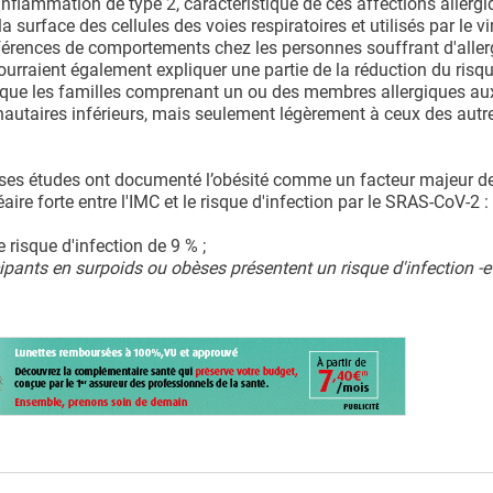
'inflammation de type 2, caractéristique de ces affections allergi
a surface des cellules des voies respiratoires et utilisés par le v
ifférences de comportements chez les personnes souffrant d'aller
urraient également expliquer une partie de la réduction du risq
 que les familles comprenant un ou des membres allergiques au
autaires inférieurs, mais seulement légèrement à ceux des autr
es études ont documenté l’obésité comme un facteur majeur d
ire forte entre l'IMC et le risque d'infection par le SRAS-CoV-2 :
isque d'infection de 9 % ;
cipants en surpoids ou obèses présentent un risque d'infection -e