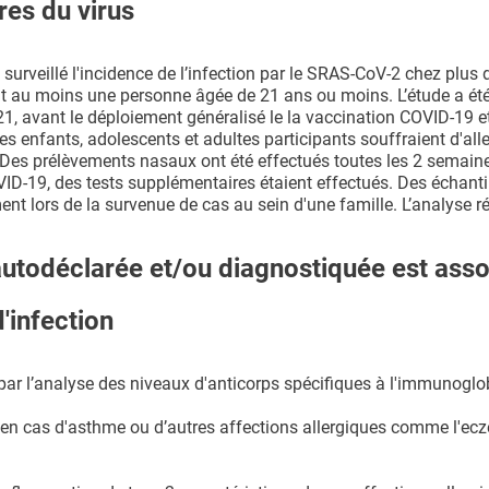
ires du virus
 surveillé l'incidence de l’infection par le SRAS-CoV-2 chez plus
nt au moins une personne âgée de 21 ans ou moins. L’étude a é
021, avant le déploiement généralisé le la vaccination COVID-19 e
s enfants, adolescents et adultes participants souffraient d'all
. Des prélèvements nasaux ont été effectués toutes les 2 semaine
-19, des tests supplémentaires étaient effectués. Des échanti
 lors de la survenue de cas au sein d'une famille. L’analyse ré
 autodéclarée et/ou diagnostiquée est asso
'infection
s par l’analyse des niveaux d'anticorps spécifiques à l'immunoglo
e en cas d'asthme ou d’autres affections allergiques comme l'ecz