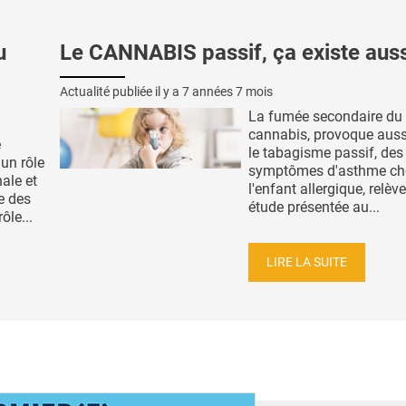
u
Le CANNABIS passif, ça existe auss
Actualité publiée il y a
7 années 7 mois
La fumée secondaire du
cannabis, provoque aus
e
le tabagisme passif, des
un rôle
symptômes d'asthme ch
nale et
l'enfant allergique, relève
e des
étude présentée au...
ôle...
LIRE LA SUITE