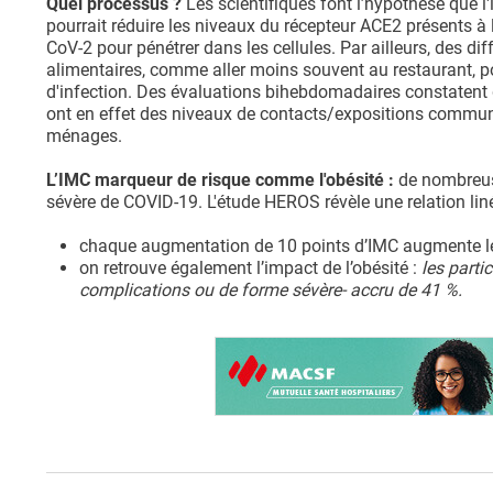
Quel processus ?
Les scientifiques font l’hypothèse que l
pourrait réduire les niveaux du récepteur ACE2 présents à l
CoV-2 pour pénétrer dans les cellules. Par ailleurs, des d
alimentaires, comme aller moins souvent au restaurant, po
d'infection. Des évaluations bihebdomadaires constatent
ont en effet des niveaux de contacts/expositions commun
ménages.
L’IMC marqueur de risque comme l'obésité :
de nombreus
sévère de COVID-19. L'étude HEROS révèle une relation linéa
chaque augmentation de 10 points d’IMC augmente le r
on retrouve également l’impact de l’obésité :
les parti
complications ou de forme sévère- accru de 41 %.