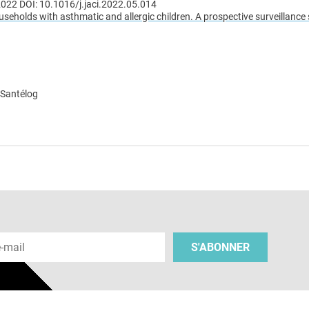
2022 DOI: 10.1016/j.jaci.2022.05.014
seholds with asthmatic and allergic children. A prospective surveillance
 Santélog
e
 e-mail
S'ABONNER