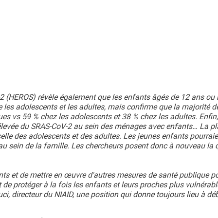
 (HEROS) révèle également que les enfants âgés de 12 ans ou
ue les adolescents et les adultes, mais confirme que la majorité d
es vs 59 % chez les adolescents et 38 % chez les adultes. Enfin,
n élevée du SRAS-CoV-2 au sein des ménages avec enfants… La p
celle des adolescents et des adultes. Les jeunes enfants pourrai
au sein de la famille. Les chercheurs posent donc à nouveau la 
nts et de mettre en œuvre d'autres mesures de santé publique po
t de protéger à la fois les enfants et leurs proches plus vulnérab
uci, directeur du NIAID, une position qui donne toujours lieu à dé