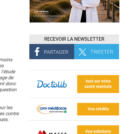
RECEVOIR LA NEWSLETTER
 moins
es
 l'étude
lage de
tout sur votre
ent donc
santé mentale
question
ur les
Vos crédits
les contre
bats.
Vos solutions