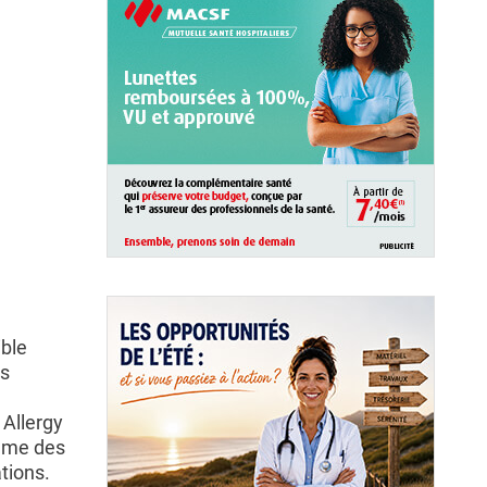
ible
es
 Allergy
omme des
ations.