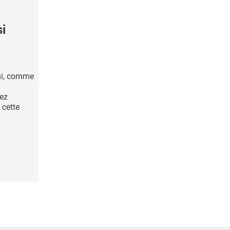
i
si, comme
ez
 cette