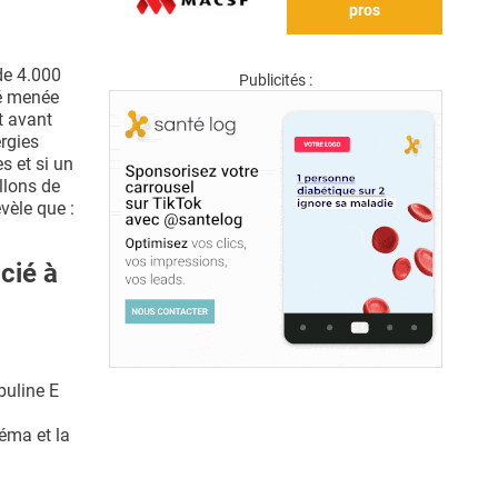
pros
 de 4.000
Publicités :
té menée
t avant
ergies
s et si un
llons de
vèle que :
cié à
buline E
éma et la