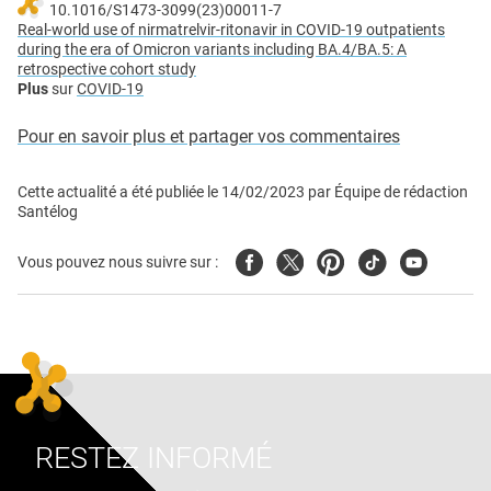
10.1016/S1473-3099(23)00011-7
Real-world use of nirmatrelvir-ritonavir in COVID-19 outpatients
during the era of Omicron variants including BA.4/BA.5: A
retrospective cohort study
Plus
sur
COVID-19
Pour en savoir plus et partager vos commentaires
Cette actualité a été publiée le
14/02/2023
par
Équipe de rédaction
Santélog
Facebook
Twitter
Pinterest
Tiktok
Youtube
Vous pouvez nous suivre sur :
RESTEZ INFORMÉ