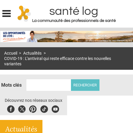
santé log
La communauté des professionnels de santé
Jump to navigation
MON COMPTE
ABONNEMENT
Accueil
>
Actualités
>
S'ABONNER À LA REVUE SOIN À DOMICILE
COVID-19 : L’antiviral qui reste efficace contre les nouvelles
variantes
ACTUS
DOSSIERS
Mots clés
RÉSEAUX
Découvrez nos réseaux sociaux
E-REVUE SAD
Facebook
Twitter
Pinterest
Tiktok
Youbute
THÉMA
L'APP
Actualités