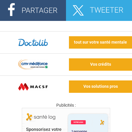
tout sur votre santé mentale
Vos crédits
Vos solutions pros
Publicités :