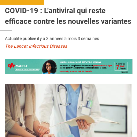
QUI SOMMES-NOUS ?
COVID-19 : L’antiviral qui reste
PUBLICITÉ
efficace contre les nouvelles variantes
CONDITIONS GÉNÉRALES
Actualité publiée il y a
3 années 5 mois 3 semaines
CONTACT
The Lancet Infectious Diseases
CRÉDITS