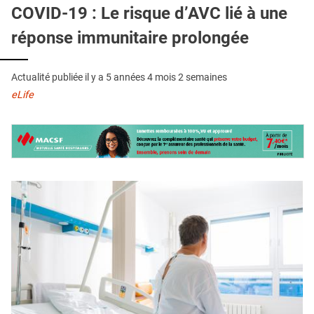
QUI SOMMES-NOUS ?
COVID-19 : Le risque d’AVC lié à une
réponse immunitaire prolongée
PUBLICITÉ
CONDITIONS GÉNÉRALES
Actualité publiée il y a
5 années 4 mois 2 semaines
CONTACT
eLife
CRÉDITS