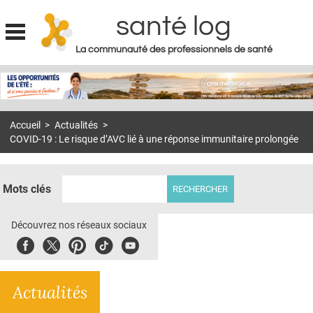
santé log
La communauté des professionnels de santé
Jump to navigation
MON COMPTE
ABONNEMENT
Accueil
>
Actualités
>
S'ABONNER À LA REVUE SOIN À DOMICILE
COVID-19 : Le risque d’AVC lié à une réponse immunitaire prolongée
ACTUS
DOSSIERS
Mots clés
RÉSEAUX
Découvrez nos réseaux sociaux
E-REVUE SAD
Facebook
Twitter
Pinterest
Tiktok
Youbute
THÉMA
Actualités
L'APP