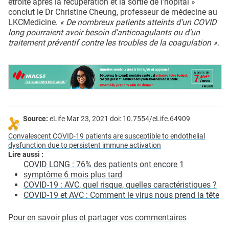
étroite après la récupération et la sortie de l’hôpital »
conclut le Dr Christine Cheung, professeur de médecine au
LKCMedicine.
« De nombreux patients atteints d’un COVID
long pourraient avoir besoin d'anticoagulants ou d'un
traitement préventif contre les troubles de la coagulation ».
Source:
eLife Mar 23, 2021 doi: 10.7554/eLife.64909
Convalescent COVID-19 patients are susceptible to endothelial
dysfunction due to persistent immune activation
Lire aussi :
COVID LONG : 76% des patients ont encore 1
symptôme 6 mois plus tard
COVID-19 : AVC, quel risque, quelles caractéristiques ?
COVID-19 et AVC : Comment le virus nous prend la tête
Pour en savoir plus et partager vos commentaires