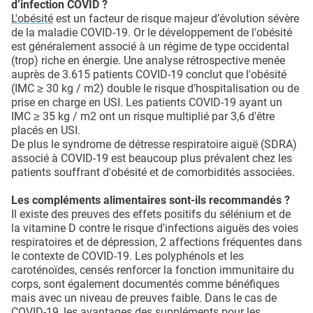
d’infection COVID ?
L'obésité
est un facteur de risque majeur d’évolution sévère
de la maladie COVID-19. Or le développement de l'obésité
est généralement associé à un régime de type occidental
(trop) riche en énergie. Une analyse rétrospective menée
auprès de 3.615 patients COVID-19 conclut que l'obésité
(IMC ≥ 30 kg / m2) double le risque d’hospitalisation ou de
prise en charge en USI. Les patients COVID-19 ayant un
IMC ≥ 35 kg / m2 ont un risque multiplié par 3,6 d'être
placés en USI.
De plus le syndrome de détresse respiratoire aiguë (SDRA)
associé à COVID-19 est beaucoup plus prévalent chez les
patients souffrant d'obésité et de comorbidités associées.
Les compléments alimentaires sont-ils recommandés ?
Il existe des preuves des effets positifs du sélénium et de
la vitamine D contre le risque d'infections aiguës des voies
respiratoires et de dépression, 2 affections fréquentes dans
le contexte de COVID-19. Les polyphénols et les
caroténoïdes, censés renforcer la fonction immunitaire du
corps, sont également documentés comme bénéfiques
mais avec un niveau de preuves faible. Dans le cas de
COVID-19, les avantages des suppléments pour les