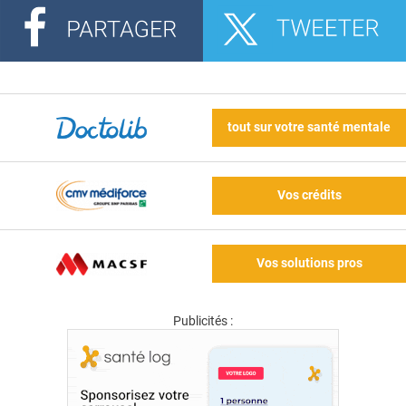
tout sur votre santé mentale
Vos crédits
Vos solutions pros
Publicités :