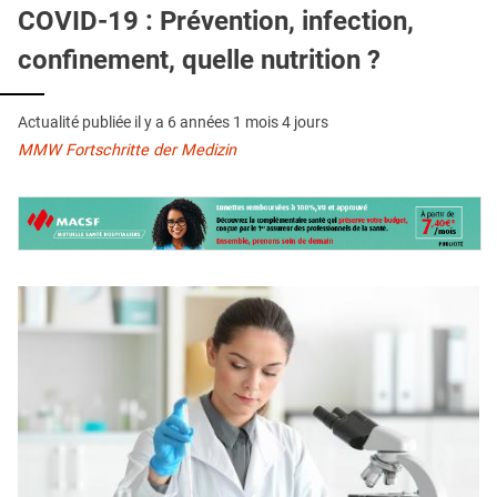
QUI SOMMES-NOUS ?
COVID-19 : Prévention, infection,
confinement, quelle nutrition ?
PUBLICITÉ
CONDITIONS GÉNÉRALES
Actualité publiée il y a
6 années 1 mois 4 jours
CONTACT
MMW Fortschritte der Medizin
CRÉDITS