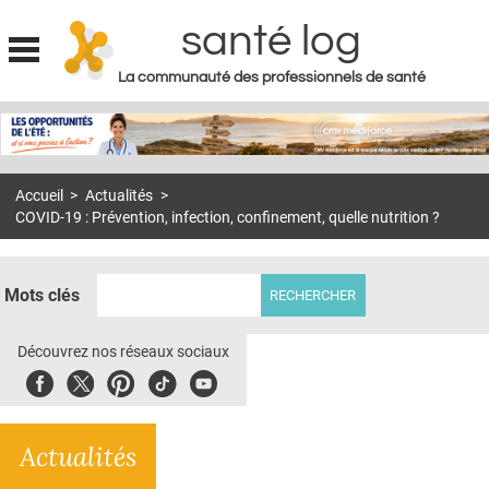
santé log
La communauté des professionnels de santé
Jump to navigation
MON COMPTE
ABONNEMENT
Accueil
>
Actualités
>
S'ABONNER À LA REVUE SOIN À DOMICILE
COVID-19 : Prévention, infection, confinement, quelle nutrition ?
ACTUS
DOSSIERS
Mots clés
RÉSEAUX
Découvrez nos réseaux sociaux
E-REVUE SAD
Facebook
Twitter
Pinterest
Tiktok
Youbute
THÉMA
Actualités
L'APP