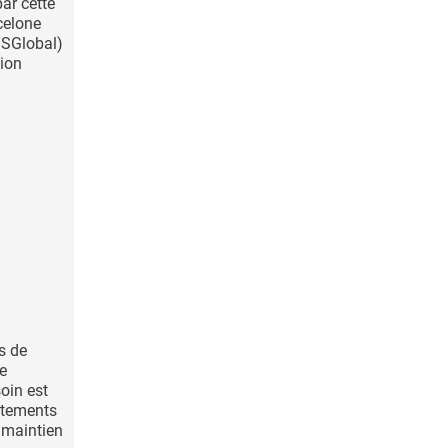
ar cette
rcelone
ISGlobal)
tion
s de
e
soin est
itements
e maintien