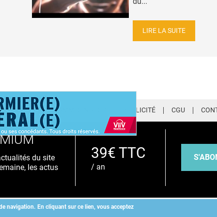
du...
LIRE LA SUITE
LETTER
QUI SOMMES-NOUS ?
PUBLICITÉ
CGU
CON
EMIUM
39€ TTC
S'ABO
tualités du site
/ an
emaine, les actus
de navigation.
En cliquant sur ce lien, vous acceptez
Copyright
©
2026 ALLIEDHEALTH