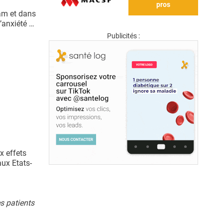
pros
ram et dans
’anxiété …
Publicités :
x effets
aux Etats-
s patients