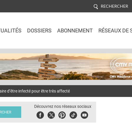
RECHERCHER
UALITÉS
DOSSIERS
ABONNEMENT
RÉSEAUX DE 
Jump to navigation
ire d’être infecté pour être très affecté
Découvrez nos réseaux sociaux
Facebook
Twitter
Pinterest
Tiktok
Youbute