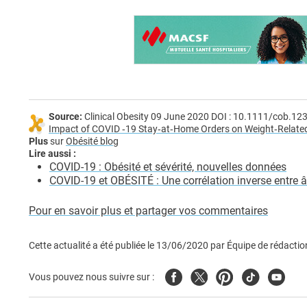
Source:
Clinical Obesity 09 June 2020 DOI : 10.1111/cob.12
Impact of COVID ‐19 Stay‐at‐Home Orders on Weight‐Relate
Plus
sur
Obésité blog
Lire aussi :
COVID-19 : Obésité et sévérité, nouvelles données
COVID-19 et OBÉSITÉ : Une corrélation inverse entre 
Pour en savoir plus et partager vos commentaires
Cette actualité a été publiée le
13/06/2020
par
Équipe de rédactio
Facebook
Twitter
Pinterest
Tiktok
Youtub
Vous pouvez nous suivre sur :