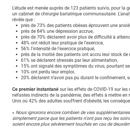
L'étude est menée auprès de 123 patients suivis, pour la
un cabinet de chirurgie bariatrique communautaire. L’anal
révèle que :
près de 73% des patients obèses éprouvent une anxié
près de 84% une dépression accrue,
près de 70% déclarent avoir plus de difficulté à atteind
48% ont réduit leur pratique de l’exercice,
56% l'intensité de l’exercice pratiqué,
près de la moitié des patients ont accru leur stock de 
61% se déclarent stressés par leur alimentation,
15% ont signalé des symptômes du virus, pourtant seuls
10% ont perdu leur emploi,
20% déclarent n’avoir pas pu durant le confinement, s
Ce premier instantané
sur les effets de COVID-19 sur le
néfastes indirects de la pandémie, des effets à mettre en r
Unis où 42% des adultes souffrent d’obésité, les conséqu
«
Nous ignorons encore combien de vies supplémentaires 
simplement parce que les patients n'ont pas reçu les so
soient encore plus sévèrement touchés en cas de deuxiè