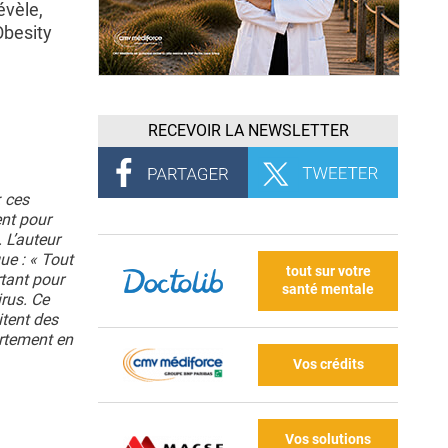
évèle,
Obesity
RECEVOIR LA NEWSLETTER
: ces
ent pour
 L’auteur
ue : « Tout
tout sur votre
rtant pour
santé mentale
rus. Ce
itent des
ortement en
Vos crédits
Vos solutions