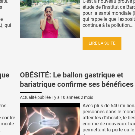
ité,
C’est à nouveau prouvé p
s
étude de l’Institut de Ba
pour la santé mondiale (
de
qui rappelle que l'exposi
), qui
continue à la pollution...
LIRE LA SUITE
que
OBÉSITÉ: Le ballon gastrique et
bariatrique confirme ses bénéfices
Actualité publiée il y a
10 années 2 mois
ens-
Avec plus de 640 million
personnes dans le mond
e contre
atteintes d’obésité, le be
cumenté
énorme de nouveaux tra
.
permettant la perte ou l