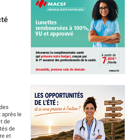
cté
 des
 après le
t de
ités de
re et