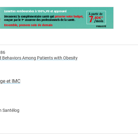
386
d Behaviors Among Patients with Obesity
âge et IMC
n Santélog
e