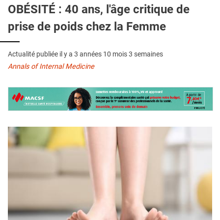
QUI SOMMES-NOUS ?
OBÉSITÉ : 40 ans, l'âge critique de
prise de poids chez la Femme
PUBLICITÉ
CONDITIONS GÉNÉRALES
Actualité publiée il y a
3 années 10 mois 3 semaines
CONTACT
Annals of Internal Medicine
CRÉDITS