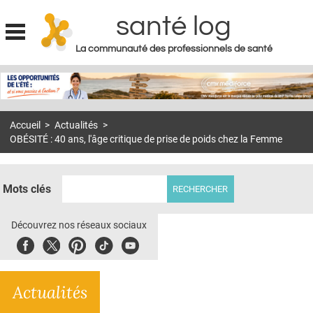
santé log
La communauté des professionnels de santé
Jump to navigation
MON COMPTE
ABONNEMENT
Accueil
>
Actualités
>
S'ABONNER À LA REVUE SOIN À DOMICILE
OBÉSITÉ : 40 ans, l'âge critique de prise de poids chez la Femme
ACTUS
DOSSIERS
Mots clés
RÉSEAUX
Découvrez nos réseaux sociaux
E-REVUE SAD
Facebook
Twitter
Pinterest
Tiktok
Youbute
THÉMA
Actualités
L'APP