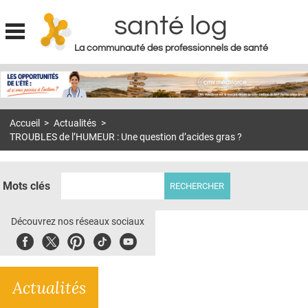
santé log
La communauté des professionnels de santé
Jump to navigation
MON COMPTE
ABONNEMENT
Accueil
>
Actualités
>
S'ABONNER À LA REVUE SOIN À DOMICILE
TROUBLES de l’HUMEUR : Une question d’acides gras ?
ACTUS
DOSSIERS
Mots clés
RÉSEAUX
Découvrez nos réseaux sociaux
E-REVUE SAD
Facebook
Twitter
Pinterest
Tiktok
Youbute
THÉMA
Actualités
L'APP