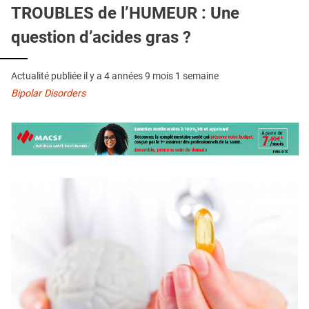
QUI SOMMES-NOUS ?
TROUBLES de l’HUMEUR : Une
question d’acides gras ?
PUBLICITÉ
CONDITIONS GÉNÉRALES
Actualité publiée il y a
4 années 9 mois 1 semaine
CONTACT
Bipolar Disorders
CRÉDITS