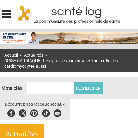
santé log
La communauté des professionnels de santé
Jump to navigation
MON COMPTE
ABONNEMENT
Accueil
>
Actualités
>
S'ABONNER À LA REVUE SOIN À DOMICILE
CRISE CARDIAQUE : Les graisses alimentaires font enfler les
cardiomyocytes aussi
ACTUS
DOSSIERS
Mots clés
RÉSEAUX
Découvrez nos réseaux sociaux
E-REVUE SAD
Facebook
Twitter
Pinterest
Tiktok
Youbute
THÉMA
L'APP
Actualités