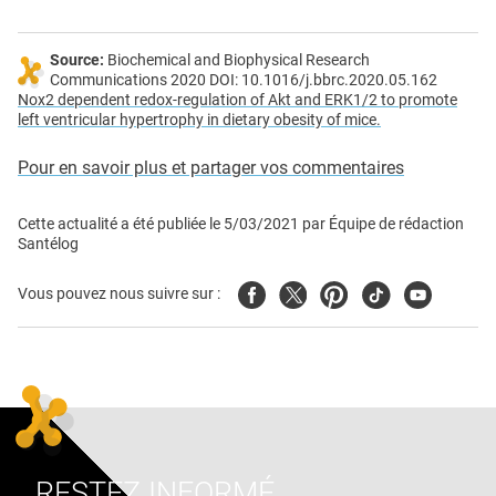
Source:
Biochemical and Biophysical Research
Communications 2020 DOI: 10.1016/j.bbrc.2020.05.162
Nox2 dependent redox-regulation of Akt and ERK1/2 to promote
left ventricular hypertrophy in dietary obesity of mice.
Pour en savoir plus et partager vos commentaires
Cette actualité a été publiée le
5/03/2021
par
Équipe de rédaction
Santélog
Facebook
Twitter
Pinterest
Tiktok
Youtube
Vous pouvez nous suivre sur :
RESTEZ INFORMÉ