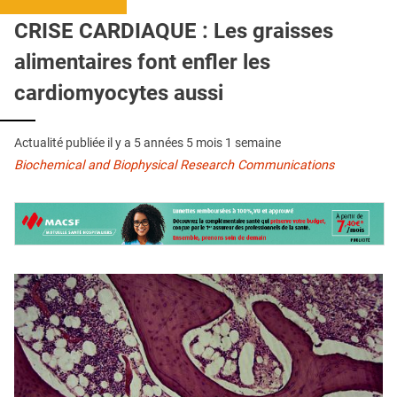
QUI SOMMES-NOUS ?
CRISE CARDIAQUE : Les graisses
PUBLICITÉ
alimentaires font enfler les
CONDITIONS GÉNÉRALES
cardiomyocytes aussi
CONTACT
Actualité publiée il y a
5 années 5 mois 1 semaine
CRÉDITS
Biochemical and Biophysical Research Communications