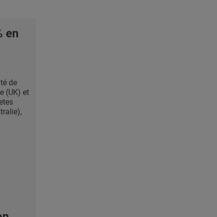
% en
ité de
e (UK) et
etes
ralie),
on