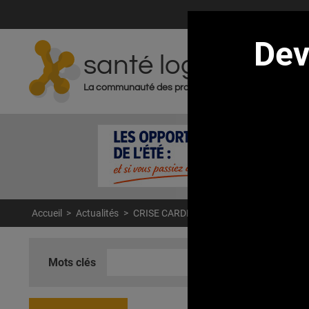
De
santé log
ACT
La communauté des professionnels de santé
Accueil
>
Actualités
>
CRISE CARDIAQUE : Panser le cœur après 
Mots clés