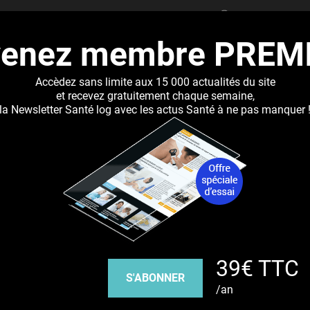
RECHERCHER
venez membre PREM
UALITÉS
DOSSIERS
ABONNEMENT
RÉSEAUX DE 
Accèdez sans limite aux 15 000 actualités du site
et recevez gratuitement chaque semaine,
la Newsletter Santé log avec les actus Santé à ne pas manquer 
Jump to navigation
l'infarctus
Découvrez nos réseaux sociaux
39€ TTC
Facebook
Twitter
Pinterest
Tiktok
Youbute
S'ABONNER
/an