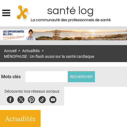
santé log
La communauté des professionnels de santé
Jump to navigation
MON COMPTE
ABONNEMENT
Accueil
>
Actualités
>
S'ABONNER À LA REVUE SOIN À DOMICILE
MÉNOPAUSE : Un flash aussi sur la santé cardiaque
ACTUS
DOSSIERS
Mots clés
RÉSEAUX
Découvrez nos réseaux sociaux
E-REVUE SAD
Facebook
Twitter
Pinterest
Tiktok
Youbute
THÉMA
Actualités
L'APP