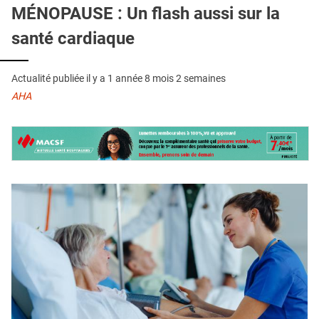
QUI SOMMES-NOUS ?
MÉNOPAUSE : Un flash aussi sur la
santé cardiaque
PUBLICITÉ
CONDITIONS GÉNÉRALES
Actualité publiée il y a
1 année 8 mois 2 semaines
CONTACT
AHA
CRÉDITS