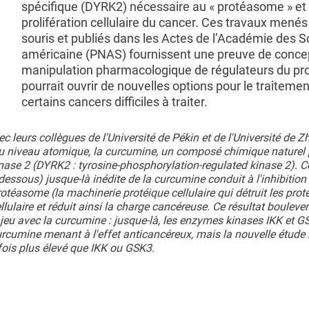
spécifique (DYRK2) nécessaire au « protéasome » et 
prolifération cellulaire du cancer. Ces travaux menés 
souris et publiés dans les Actes de l’Académie des 
américaine (PNAS) fournissent une preuve de concep
manipulation pharmacologique de régulateurs du p
pourrait ouvrir de nouvelles options pour le traiteme
certains cancers difficiles à traiter.
c leurs collègues de l'Université de Pékin et de l'Université de Z
au niveau atomique, la curcumine, un composé chimique naturel 
nase 2 (DYRK2 : tyrosine-phosphorylation-regulated kinase 2). C
i-dessous)
jusque-là inédite de la curcumine conduit à l'inhibition
éasome (la machinerie protéique cellulaire qui détruit les prot
lulaire et réduit ainsi la charge cancéreuse. Ce résultat boulever
eu avec la curcumine : jusque-là, les enzymes kinases IKK et G
urcumine menant à l'effet anticancéreux, mais la nouvelle étude
ois plus élevé que IKK ou GSK3.