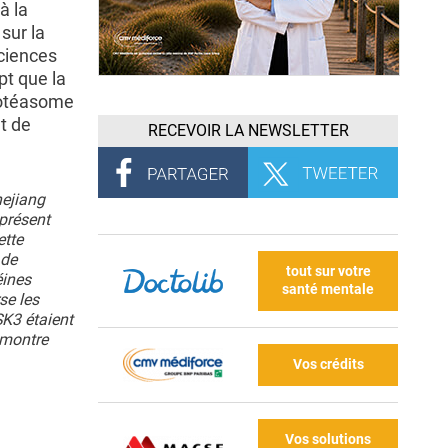
à la
sur la
Sciences
t que la
rotéasome
nt de
RECEVOIR LA NEWSLETTER
hejiang
présent
ette
 de
tout sur votre
éines
santé mentale
se les
SK3 étaient
 montre
Vos crédits
Vos solutions