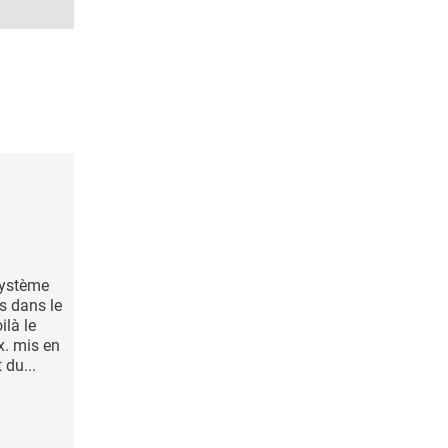
système
s dans le
ilà le
. mis en
 du...