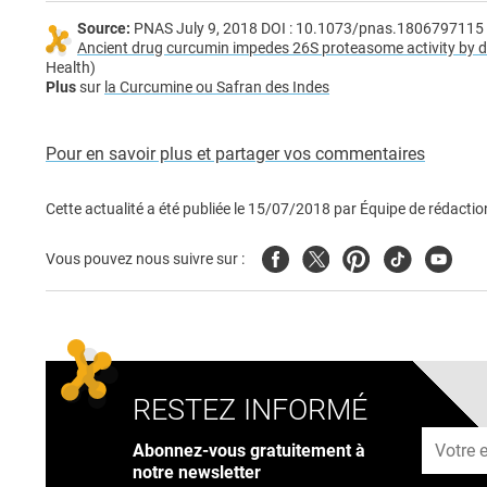
Source:
PNAS July 9, 2018 DOI : 10.1073/pnas.1806797115
Ancient drug curcumin impedes 26S proteasome activity by dire
Health)
Plus
sur
la Curcumine ou Safran des Indes
Pour en savoir plus et partager vos commentaires
Cette actualité a été publiée le
15/07/2018
par
Équipe de rédactio
Facebook
Twitter
Pinterest
Tiktok
Youtub
Vous pouvez nous suivre sur :
RESTEZ INFORMÉ
Adresse
Abonnez-vous gratuitement à
notre newsletter