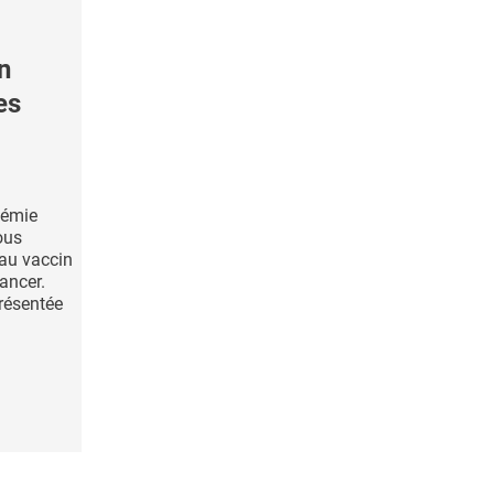
n
es
démie
ous
au vaccin
ancer.
résentée