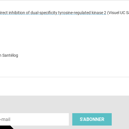
ct inhibition of dual-specificity tyrosine-regulated kinase 2
(Visuel UC S
n Santélog
e
 e-mail
S'ABONNER