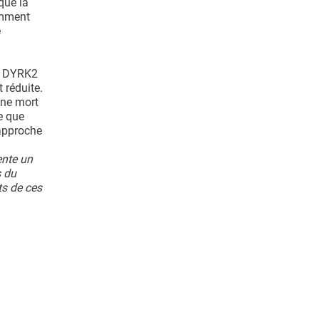
que la
amment
e
de DYRK2
 réduite.
une mort
e que
 approche
ente un
s du
ts de ces