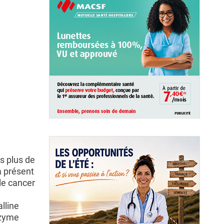
s plus de
à présent
le cancer
alline
nzyme