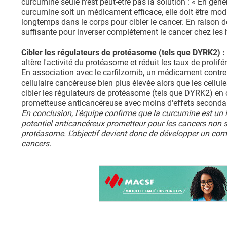
curcumine seule n'est peut-être pas la solution : « En gén
curcumine soit un médicament efficace, elle doit être modi
longtemps dans le corps pour cibler le cancer. En raison 
suffisante pour inverser complètement le cancer chez les
Cibler les régulateurs de protéasome (tels que DYRK2) :
altère l'activité du protéasome et réduit les taux de prolif
En association avec le carfilzomib, un médicament contre
cellulaire cancéreuse bien plus élevée alors que les cell
cibler les régulateurs de protéasome (tels que DYRK2) en
prometteuse anticancéreuse avec moins d'effets secondai
En conclusion, l'équipe confirme que la curcumine est un 
potentiel anticancéreux prometteur pour les cancers non 
protéasome. L’objectif devient donc de développer un com
cancers.