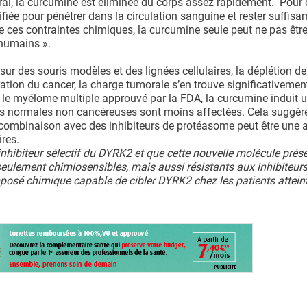
éral, la curcumine est éliminée du corps assez rapidement. Pour 
fiée pour pénétrer dans la circulation sanguine et rester suffis
de ces contraintes chimiques, la curcumine seule peut ne pas êtr
 humains ».
sur des souris modèles et des lignées cellulaires, la déplétion 
ération du cancer, la charge tumorale s’en trouve significativement
 le myélome multiple approuvé par la FDA, la curcumine induit 
ules normales non cancéreuses sont moins affectées. Cela suggèr
 combinaison avec des inhibiteurs de protéasome peut être une
res.
inhibiteur sélectif du DYRK2 et que cette nouvelle molécule prés
seulement chimiosensibles, mais aussi résistants aux inhibiteur
posé chimique capable de cibler DYRK2 chez les patients attein