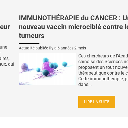
IMMUNOTHÉRAPIE du CANCER : U
meur
nouveau vaccin microciblé contre l
tumeurs
 une
Actualité publiée il y a
6 années 2 mois
e
Ces chercheurs de l'Aca
ires,
chinoise des Sciences n
ux, qui
proposent un tout nouve
.
thérapeutique contre le c
Cette immunothérapie, p
dans...
LIRE LA SUITE