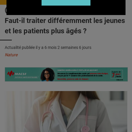
QUI SOMMES-NOUS ?
DÉCISION THÉRAPEUTIQUE :
PUBLICITÉ
Faut-il traiter différemment les jeunes
CONDITIONS GÉNÉRALES
et les patients plus âgés ?
CONTACT
Actualité publiée il y a
6 mois 2 semaines 6 jours
CRÉDITS
Nature