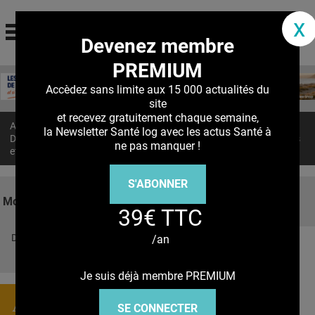
santé log
x
Devenez membre
La communauté des professionnels de santé
PREMIUM
Jump to navigation
MON COMPTE
Accèdez sans limite aux 15 000 actualités du
site
ABONNEMENT
et recevez gratuitement chaque semaine,
Accueil
>
Actualités
>
la Newsletter Santé log avec les actus Santé à
S'ABONNER À LA REVUE SOIN À DOMICILE
DÉCISION THÉRAPEUTIQUE : Faut-il traiter différemment les jeunes
ne pas manquer !
et les patients plus âgés ?
ACTUS
S'ABONNER
DOSSIERS
Mots clés
39€ TTC
RÉSEAUX
Découvrez nos réseaux sociaux
/an
E-REVUE SAD
Facebook
Twitter
Pinterest
Tiktok
Youbute
THÉMA
Je suis déjà membre PREMIUM
L'APP
Actualités
SE CONNECTER