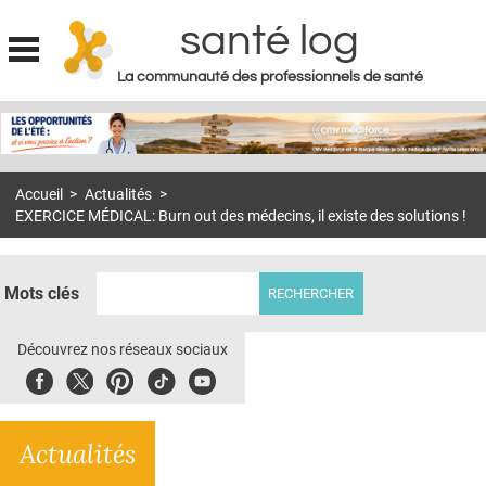
santé log
La communauté des professionnels de santé
Jump to navigation
MON COMPTE
ABONNEMENT
Accueil
>
Actualités
>
S'ABONNER À LA REVUE SOIN À DOMICILE
EXERCICE MÉDICAL: Burn out des médecins, il existe des solutions !
ACTUS
DOSSIERS
Mots clés
RÉSEAUX
Découvrez nos réseaux sociaux
E-REVUE SAD
Facebook
Twitter
Pinterest
Tiktok
Youbute
THÉMA
Actualités
L'APP