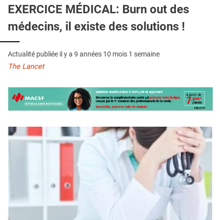
QUI SOMMES-NOUS ?
EXERCICE MÉDICAL: Burn out des
médecins, il existe des solutions !
PUBLICITÉ
CONDITIONS GÉNÉRALES
Actualité publiée il y a
9 années 10 mois 1 semaine
CONTACT
The Lancet
CRÉDITS