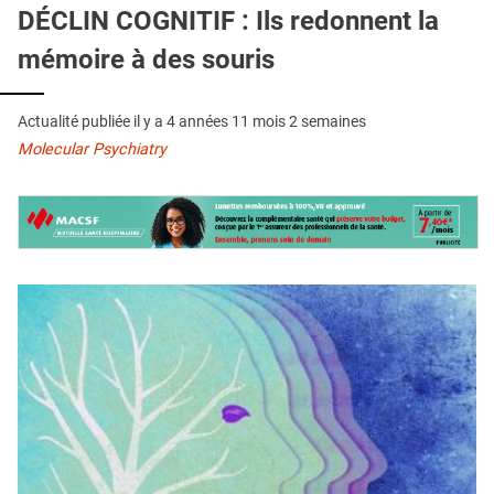
QUI SOMMES-NOUS ?
DÉCLIN COGNITIF : Ils redonnent la
mémoire à des souris
PUBLICITÉ
CONDITIONS GÉNÉRALES
Actualité publiée il y a
4 années 11 mois 2 semaines
CONTACT
Molecular Psychiatry
CRÉDITS