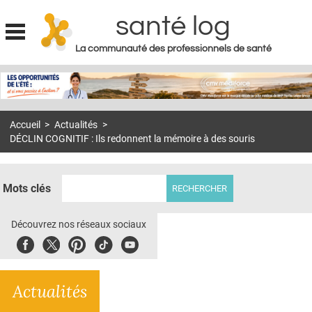
santé log
La communauté des professionnels de santé
Jump to navigation
MON COMPTE
ABONNEMENT
Accueil
>
Actualités
>
S'ABONNER À LA REVUE SOIN À DOMICILE
DÉCLIN COGNITIF : Ils redonnent la mémoire à des souris
ACTUS
DOSSIERS
Mots clés
RÉSEAUX
Découvrez nos réseaux sociaux
E-REVUE SAD
Facebook
Twitter
Pinterest
Tiktok
Youbute
THÉMA
Actualités
L'APP