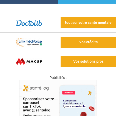
tout sur votre santé mentale
Vos crédits
Vos solutions pros
Publicités :