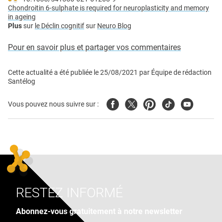
Chondroitin 6-sulphate is required for neuroplasticity and memory
in ageing
Plus
sur
le Déclin cognitif
sur
Neuro Blog
Pour en savoir plus et partager vos commentaires
Cette actualité a été publiée le
25/08/2021
par
Équipe de rédaction
Santélog
Facebook
Twitter
Pinterest
Tiktok
Youtube
Vous pouvez nous suivre sur :
RESTEZ INFORMÉ
Abonnez-vous gratuitement à notre newsletter
Adresse e-mail